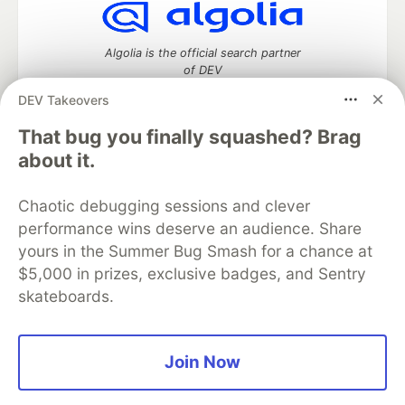
Algolia is the official search partner
of DEV
DEV Takeovers
That bug you finally squashed? Brag
DEV Community
— A space to discuss and keep up software
about it.
development and manage your software career
Home
DEV Challenges
DEV++
Videos
Chaotic debugging sessions and clever
DEV Education Tracks
DEV Help
Advertise on DEV
performance wins deserve an audience. Share
Organization Accounts
DEV Showcase
About
Contact
yours in the Summer Bug Smash for a chance at
Free Postgres Database
DEV Shop
MLH
Code of Conduct
Privacy Policy
Terms of Use
$5,000 in prizes, exclusive badges, and Sentry
Built on
Forem
— the
open source
software that powers
DEV
skateboards.
and other inclusive communities.
Made with love and
Ruby on Rails
. DEV Community
©
2016 -
2026.
Join Now