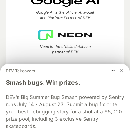
Google AI is the official AI Model
and Platform Partner of DEV
Neon is the official database
partner of DEV
DEV Takeovers
Smash bugs. Win prizes.
Algolia is the official search partner
of DEV
DEV's Big Summer Bug Smash powered by Sentry
runs July 14 - August 23. Submit a bug fix or tell
your best debugging story for a shot at a $5,000
DEV Community
— A space to discuss and keep up software
prize pool, including 3 exclusive Sentry
development and manage your software career
skateboards.
Home
DEV Challenges
DEV++
Videos