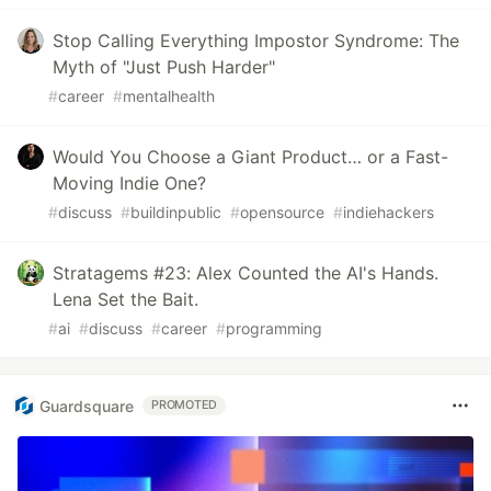
Stop Calling Everything Impostor Syndrome: The
Myth of "Just Push Harder"
#
career
#
mentalhealth
Would You Choose a Giant Product… or a Fast-
Moving Indie One?
#
discuss
#
buildinpublic
#
opensource
#
indiehackers
Stratagems #23: Alex Counted the AI's Hands.
Lena Set the Bait.
#
ai
#
discuss
#
career
#
programming
Guardsquare
PROMOTED