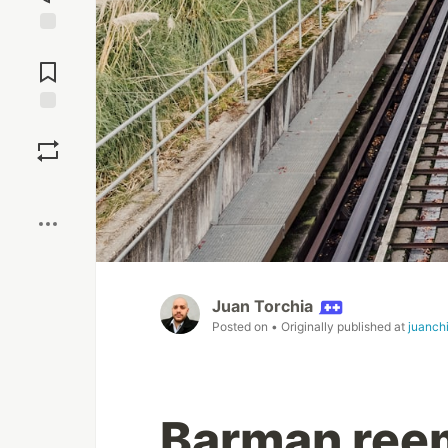
Jump to
Comments
Save
Boost
Juan Torchia
Posted on
• Originally published at
juanch
Barman ree