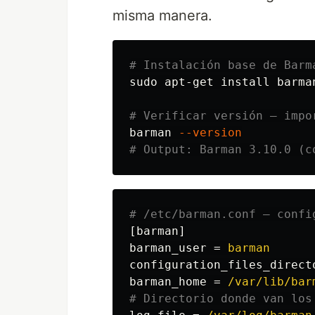
misma manera.
# Instalación base de Barm
sudo 
apt-get 
install 
barma
# Verificar versión — impo
barman 
--version
# Output: Barman 3.10.0 (c
[barman]
barman_user
=
barman
configuration_files_direct
barman_home
=
/var/lib/bar