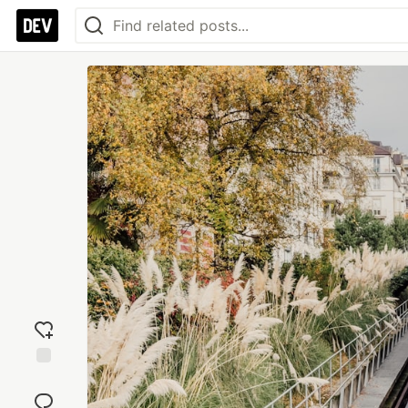
Add
reaction