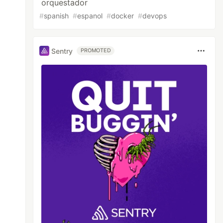
orquestador
#
spanish
#
espanol
#
docker
#
devops
Sentry
PROMOTED