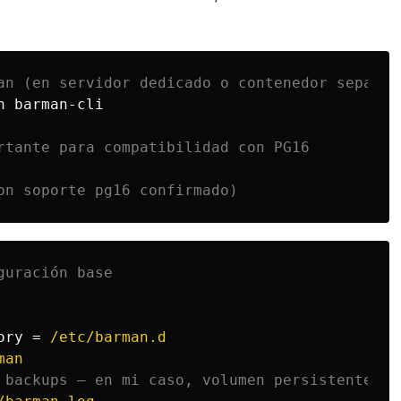
an (en servidor dedicado o contenedor separad
n barman-cli

rtante para compatibilidad con PG16
on soporte pg16 confirmado)
ory
=
/etc/barman.d
man