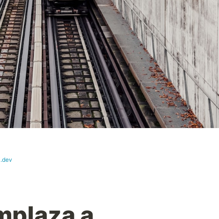
i.dev
mplaza a