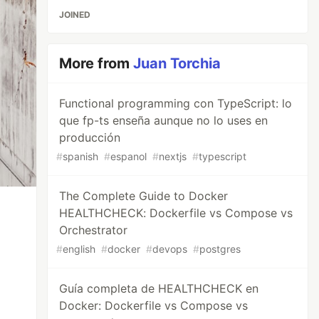
JOINED
More from
Juan Torchia
Functional programming con TypeScript: lo
que fp-ts enseña aunque no lo uses en
producción
#
spanish
#
espanol
#
nextjs
#
typescript
The Complete Guide to Docker
HEALTHCHECK: Dockerfile vs Compose vs
Orchestrator
#
english
#
docker
#
devops
#
postgres
Guía completa de HEALTHCHECK en
Docker: Dockerfile vs Compose vs