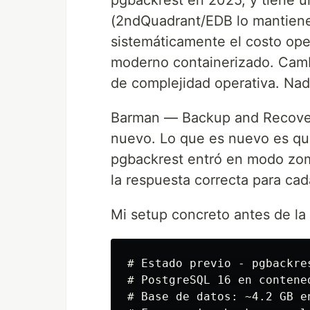
pgbackrest en 2025, y tiene u
(2ndQuadrant/EDB lo mantiene
sistemáticamente el costo oper
moderno containerizado. Cam
de complejidad operativa. Nadi
Barman — Backup and Recover
nuevo. Lo que es nuevo es qu
pgbackrest entró en modo zom
la respuesta correcta para cad
Mi setup concreto antes de la
# Estado previo - pgbackres
# PostgreSQL 16 en contened
# Base de datos: ~4.2 GB en