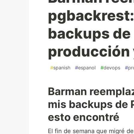
pgbackrest:
backups de 
producción 
#
spanish
#
espanol
#
devops
#
pr
Barman reemplaz
mis backups de 
esto encontré
El fin de semana que migré d