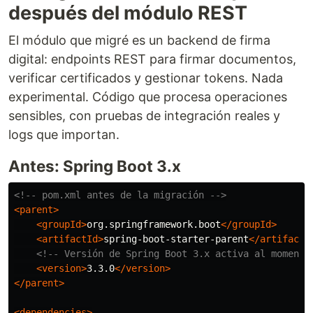
después del módulo REST
El módulo que migré es un backend de firma
digital: endpoints REST para firmar documentos,
verificar certificados y gestionar tokens. Nada
experimental. Código que procesa operaciones
sensibles, con pruebas de integración reales y
logs que importan.
Antes: Spring Boot 3.x
<!-- pom.xml antes de la migración -->
<parent>
<groupId>
org.springframework.boot
</groupId>
<artifactId>
spring-boot-starter-parent
</artifactI
<!-- Versión de Spring Boot 3.x activa al momento
<version>
3.3.0
</version>
</parent>
<dependencies>