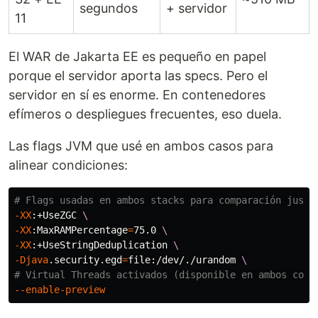
segundos
+ servidor
11
El WAR de Jakarta EE es pequeño en papel
porque el servidor aporta las specs. Pero el
servidor en sí es enorme. En contenedores
efímeros o despliegues frecuentes, eso duela.
Las flags JVM que usé en ambos casos para
alinear condiciones:
# Flags usadas en ambos stacks para comparación justa
-XX
:+UseZGC 
\
-XX
:MaxRAMPercentage
=
75.0 
\
-XX
:+UseStringDeduplication 
\
-Djava
.security.egd
=
file:/dev/./urandom 
\
# Virtual Threads activados (disponible en ambos con 
--enable-preview