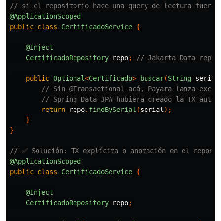
// si el repositorio hace una query de lectura fuera 
@ApplicationScoped
public
class
CertificadoService
{
@Inject
CertificadoRepository
repo
;
// Jakarta Data repos
public
Optional
<
Certificado
>
buscar
(
String
serial
// Sin @Transactional acá, Payara lanza excep
// Spring Data JPA hubiera creado la TX autom
return
repo
.
findBySerial
(
serial
);
}
}
// ✅ Solución: TX explícita o anotación en el reposit
@ApplicationScoped
public
class
CertificadoService
{
@Inject
CertificadoRepository
repo
;