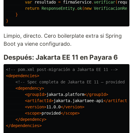
var
resultado
=
firmaService
.
verificar
(
reques
return
ResponseEntity
.
ok
(
new
VerificacionResp
}
}
Limpio, directo. Cero boilerplate extra si Spring
Boot ya viene configurado.
Después: Jakarta EE 11 en Payara 6
<!-- pom.xml post-migración a Jakarta EE 11 -->
<dependencies>
<!-- Spec completa de Jakarta EE 11 — provided po
<dependency>
<groupId>
jakarta.platform
</groupId>
<artifactId>
jakarta.jakartaee-api
</artifactId
<version>
11.0.0
</version>
<scope>
provided
</scope>
</dependency>
</dependencies>