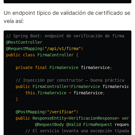
Un endpoint típico de validación de certificado se
veía así:
// Spring Boot: endpoint de verificación de firma
@RestController
@RequestMapping
(
"/api/v1/firma"
)
public
class
FirmaController
{
private
final
FirmaService
firmaService
;
// Inyección por constructor — buena práctica
public
FirmaController
(
FirmaService
firmaService
)
this
.
firmaService
=
firmaService
;
}
@PostMapping
(
"/verificar"
)
public
ResponseEntity
<
VerificacionResponse
>
verif
@RequestBody
@Valid
FirmaRequest
request
)
// El servicio levanta una excepción tipada s