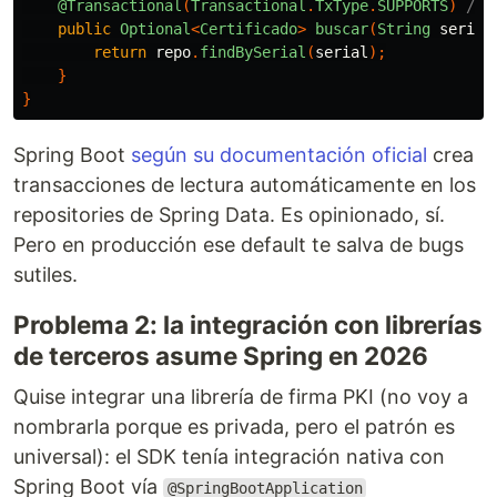
@Transactional
(
Transactional
.
TxType
.
SUPPORTS
)
// 
public
Optional
<
Certificado
>
buscar
(
String
serial
return
repo
.
findBySerial
(
serial
);
}
}
Spring Boot
según su documentación oficial
crea
transacciones de lectura automáticamente en los
repositories de Spring Data. Es opinionado, sí.
Pero en producción ese default te salva de bugs
sutiles.
Problema 2: la integración con librerías
de terceros asume Spring en 2026
Quise integrar una librería de firma PKI (no voy a
nombrarla porque es privada, pero el patrón es
universal): el SDK tenía integración nativa con
Spring Boot vía
@SpringBootApplication