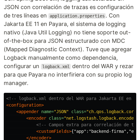
JSON con correlación de trazas es configuración
de tres líneas en
. Con
application.properties
Jakarta EE 11 en Payara, el sistema de logging
nativo (Java Util Logging) no tiene soporte out-
of-the-box para JSON estructurado con MDC
(Mapped Diagnostic Context). Tuve que agregar
Logback manualmente como dependencia,
configurar un
dentro del WAR y rezar
logback.xml
para que Payara no interfiriera con su propio log
manager.
<!-- logback.xml dentro del WAR para Jakarta EE en Pa
<configuration>
<appender
name=
"JSON"
class=
"ch.qos.logback.core.
<encoder
class=
"net.logstash.logback.encoder.
<!-- Campos extra para correlación de tra
<customFields>
{"app":"backend-firma","env
</encoder>