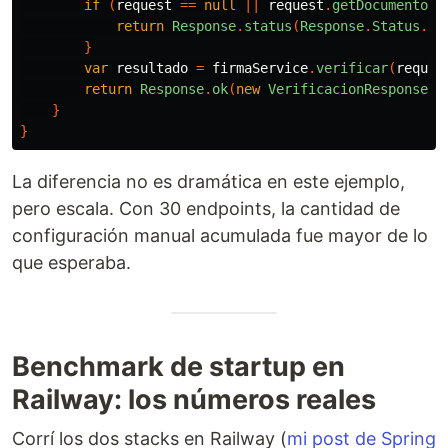
if
(
request
==
null
||
request
.
getDocumento
()
return
Response
.
status
(
Response
.
Status
.
BA
}
var
resultado
=
firmaService
.
verificar
(
reques
return
Response
.
ok
(
new
VerificacionResponse
(
r
}
}
La diferencia no es dramática en este ejemplo,
pero escala. Con 30 endpoints, la cantidad de
configuración manual acumulada fue mayor de lo
que esperaba.
Benchmark de startup en
Railway: los números reales
Corrí los dos stacks en Railway (
mi post de Spring