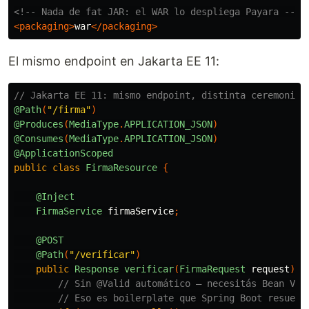
<!-- Nada de fat JAR: el WAR lo despliega Payara -->
<packaging>
war
</packaging>
El mismo endpoint en Jakarta EE 11:
// Jakarta EE 11: mismo endpoint, distinta ceremonia
@Path
(
"/firma"
)
@Produces
(
MediaType
.
APPLICATION_JSON
)
@Consumes
(
MediaType
.
APPLICATION_JSON
)
@ApplicationScoped
public
class
FirmaResource
{
@Inject
FirmaService
firmaService
;
@POST
@Path
(
"/verificar"
)
public
Response
verificar
(
FirmaRequest
request
)
{
// Sin @Valid automático — necesitás Bean Val
// Eso es boilerplate que Spring Boot resuelv