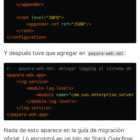
</appender>
<root
level=
"INFO"
>
<appender-ref
ref=
"JSON"
/>
</root>
</configuration>
Y después tuve que agregar en
:
payara-web.xml
<!-- payara-web.xml: delegar logging al sistema de la
<payara-web-app>
<log-service>
<module-log-levels>
<module
name=
"com.sun.enterprise.server"
</module-log-levels>
</log-service>
</payara-web-app>
Nada de esto aparece en la guía de migración
oficial. Lo encontré en un hilo de Stack Overflow