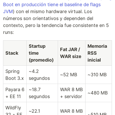
Boot en producción tiene el baseline de flags
JVM
) con el mismo hardware virtual. Los
números son orientativos y dependen del
contexto, pero la tendencia fue consistente en 5
runs:
Startup
Memoria
Fat JAR /
Stack
time
RSS
WAR size
(promedio)
inicial
Spring
~4.2
~52 MB
~310 MB
Boot 3.x
segundos
Payara 6
~18.7
WAR 8 MB
~480 MB
+ EE 11
segundos
+ servidor
WildFly
~22.1
WAR 8 MB
32 + EE
~510 MB