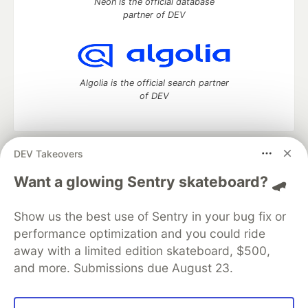
Neon is the official database
partner of DEV
Algolia is the official search partner
of DEV
DEV Takeovers
DEV Community
— A space to discuss and keep up software
development and manage your software career
Want a glowing Sentry skateboard? 🛹
Home
DEV Challenges
DEV++
Videos
DEV Education Tracks
DEV Help
Advertise on DEV
Show us the best use of Sentry in your bug fix or
Organization Accounts
DEV Showcase
About
Contact
performance optimization and you could ride
Free Postgres Database
DEV Shop
MLH
Code of Conduct
Privacy Policy
Terms of Use
away with a limited edition skateboard, $500,
Built on
Forem
— the
open source
software that powers
DEV
and more. Submissions due August 23.
and other inclusive communities.
Made with love and
Ruby on Rails
. DEV Community
©
2016 -
2026.