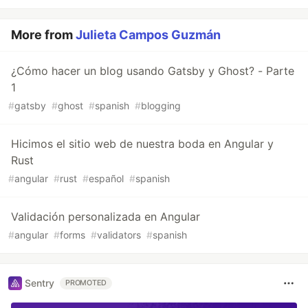
More from
Julieta Campos Guzmán
¿Cómo hacer un blog usando Gatsby y Ghost? - Parte
1
#
gatsby
#
ghost
#
spanish
#
blogging
Hicimos el sitio web de nuestra boda en Angular y
Rust
#
angular
#
rust
#
español
#
spanish
Validación personalizada en Angular
#
angular
#
forms
#
validators
#
spanish
Sentry
PROMOTED