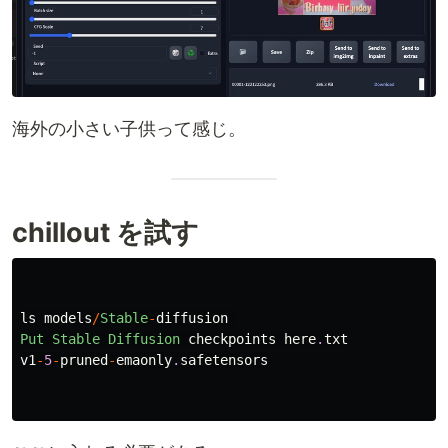
海外の小さい子供って感じ。
chillout を試す
ls
models
/
Stable
-
diffusion
Put
Stable
Diffusion
checkpoints
here
.
txt
v1
-
5
-
pruned
-
emaonly
.
safetensors