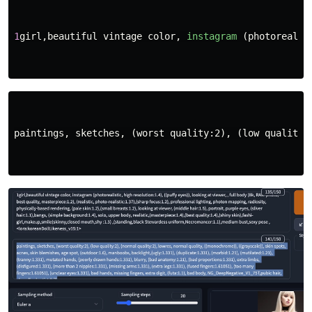
1
girl
,
beautiful
vintage
color
,
instagram
(
photorealis
paintings, sketches, (worst quality:2), (low quality: