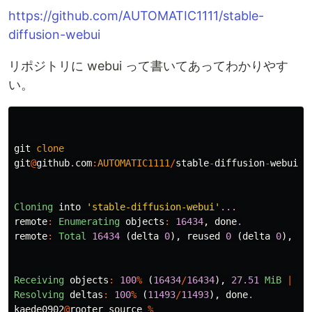
https://github.com/AUTOMATIC1111/stable-
diffusion-webui
リポジトリに webui って書いてあってわかりやす
い。
git
clone
git
@
github
.
com
:
AUTOMATIC1111
/
stable
-
diffusion
-
webui
.
g
Cloning
into
'stable-diffusion-webui'
...
remote
:
Enumerating
objects
:
16434
,
done
.
remote
:
Total
16434
(
delta
0
),
reused
0
(
delta
0
),
pa
Receiving
objects
:
100
%
(
16434
/
16434
),
27.51
MiB
|
9.
Resolving
deltas
:
100
%
(
11493
/
11493
),
done
.
kaede0902
@
rooter
source
%