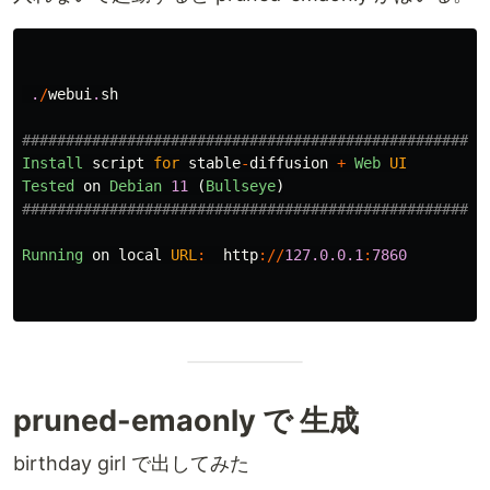
.
/
webui
.
sh
#####################################################
Install
script
for
stable
-
diffusion
+
Web
UI
Tested
on
Debian
11
(
Bullseye
)
#####################################################
Running
on
local
URL
:
http
://
127.0.0.1
:
7860
pruned-emaonly で 生成
birthday girl で出してみた