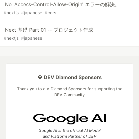
No 'Access-Control-Allow-Origin' エラーの解決。
#
nextjs
#
japanese
#
cors
Next 基礎 Part 01 -- プロジェクト作成
#
nextjs
#
japanese
💎 DEV Diamond Sponsors
Thank you to our Diamond Sponsors for supporting the
DEV Community
Google AI is the official AI Model
and Platform Partner of DEV