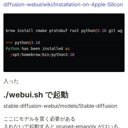
diffusion-webui/wiki/Installation-on-Apple-Silicon
brew
install
cmake
protobuf
rust
python
@
3.10
git
wget
==>
python
@
3.10
Python
has
been
installed
as
/
opt
/
homebrew
/
bin
/
python3
.10
入った
./webui.sh で起動
stable-diffusion-webui/models/Stable-diffusion
ここにモデルを置く必要がある
入れないで起動すると pruned-emaonly がはいる。