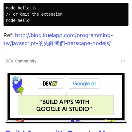
node hello.js

// or omit the extension

Ref:
http://blog.kueiapp.com/programming-
tw/javascript-的先鋒者們-netscape-nodejs/
DEV Community