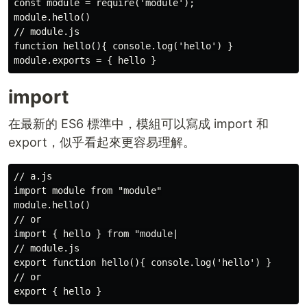
const module = require('module');

module.hello()

// module.js

function hello(){ console.log('hello') }

import
在最新的 ES6 標準中，模組可以寫成 import 和
export，似乎看起來更容易理解。
// a.js

import module from "module"

module.hello()

// or

import { hello } from "module|

// module.js

export function hello(){ console.log('hello') }

// or
