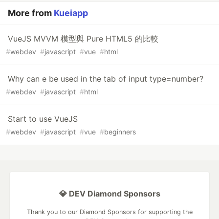
More from
Kueiapp
VueJS MVVM 模型與 Pure HTML5 的比較
#
webdev
#
javascript
#
vue
#
html
Why can e be used in the tab of input type=number?
#
webdev
#
javascript
#
html
Start to use VueJS
#
webdev
#
javascript
#
vue
#
beginners
💎 DEV Diamond Sponsors
Thank you to our Diamond Sponsors for supporting the