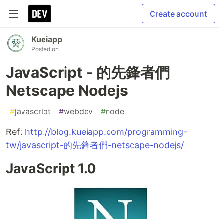
Create account
Kueiapp
Posted on
JavaScript - 的先鋒者們
Netscape Nodejs
#
javascript
#
webdev
#
node
Ref:
http://blog.kueiapp.com/programming-
tw/javascript-的先鋒者們-netscape-nodejs/
JavaScript 1.0