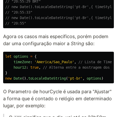
// "20:55:29 BRT"
// new Date().toLocaleDateString('pt-Br',{ timeStyle:
// "20:55:33"
// new Date().toLocaleDateString('pt-Br',{ timeStyle:
// "20:55"
Agora os casos mais especificos, porém podem
dar uma configuração maior a
String
são:
let
options
=
{
timeZone
:
'
America/Sao_Paulo
'
,
// Lista de Timezo
hour12
:
true
,
// Alterna entre a mostragem dos ho
}
new
Date
().
toLocaleDateString
(
'
pt-br
'
,
options
)
O Parametro de hourCycle é usada para "Ajustar"
a forma que é contado o relógio em determinado
lugar, por exemplo: