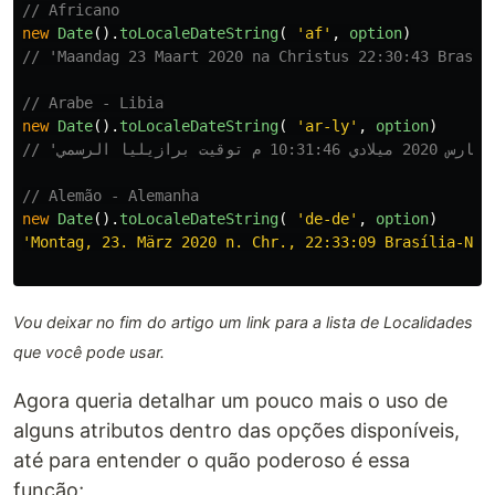
// Africano
new
Date
().
toLocaleDateString
(
'
af
'
,
option
)
// 'Maandag 23 Maart 2020 na Christus 22:30:43 Brasil
// Arabe - Libia
new
Date
().
toLocaleDateString
(
'
ar-ly
'
,
option
)
// Alemão - Alemanha
new
Date
().
toLocaleDateString
(
'
de-de
'
,
option
)
'
Montag, 23. März 2020 n. Chr., 22:33:09 Brasília-Nor
Vou deixar no fim do artigo um link para a lista de Localidades
que você pode usar.
Agora queria detalhar um pouco mais o uso de
alguns atributos dentro das opções disponíveis,
até para entender o quão poderoso é essa
função;