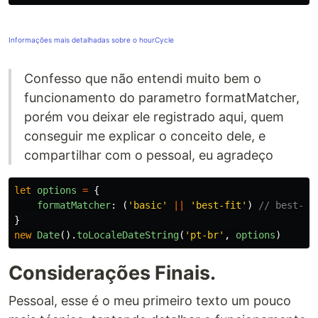
Informações mais detalhadas sobre o hourCycle
Confesso que não entendi muito bem o
funcionamento do parametro formatMatcher,
porém vou deixar ele registrado aqui, quem
conseguir me explicar o conceito dele, e
compartilhar com o pessoal, eu agradeço
let
options
=
{
formatMatcher
:
(
'
basic
'
||
'
best-fit
'
)
// best-fi
}
new
Date
().
toLocaleDateString
(
'
pt-br
'
,
options
)
Considerações Finais.
Pessoal, esse é o meu primeiro texto um pouco