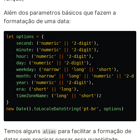
Além dos parametros básicos que fazem a
formatação de uma data:
let
options
=
{
second
:
(
'
numeric
'
||
'
2-digit
'
),
minute
:
(
'
numeric
'
||
'
2-digit
'
),
hour
:
(
'
numeric
'
||
'
2-digit
'
),
day
:
(
'
numeric
'
||
'
2-digit
'
),
weekday
:
(
'
narrow
'
||
'
long
'
||
'
short
'
),
month
:
(
'
narrow
'
||
'
long
'
||
'
numeric
'
||
'
2-dig
year
:
(
'
numeric
'
||
'
2-digit
'
),
era
:
(
'
short
'
||
'
long
'
),
timeZoneName
:
(
'
long
'
||
'
short
'
)
2
}
new
Date
().
toLocaleDateString
(
'
pt-br
'
,
options
)
Temos alguns
para facilitar a formação de
alias
datas sem precisar passar essa quantidade