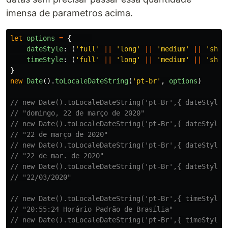
imensa de parametros acima.
let
options
=
{
dateStyle
:
(
'
full
'
||
'
long
'
||
'
medium
'
||
'
shor
timeStyle
:
(
'
full
'
||
'
long
'
||
'
medium
'
||
'
shor
}
new
Date
().
toLocaleDateString
(
'
pt-br
'
,
options
)
// new Date().toLocaleDateString('pt-Br',{ dateStyle:
// "domingo, 22 de março de 2020"
// new Date().toLocaleDateString('pt-Br',{ dateStyle:
// "22 de março de 2020"
// new Date().toLocaleDateString('pt-Br',{ dateStyle:
// "22 de mar. de 2020"
// new Date().toLocaleDateString('pt-Br',{ dateStyle:
// "22/03/2020"
// new Date().toLocaleDateString('pt-Br',{ timeStyle:
// "20:55:24 Horário Padrão de Brasília"
// new Date().toLocaleDateString('pt-Br',{ timeStyle: