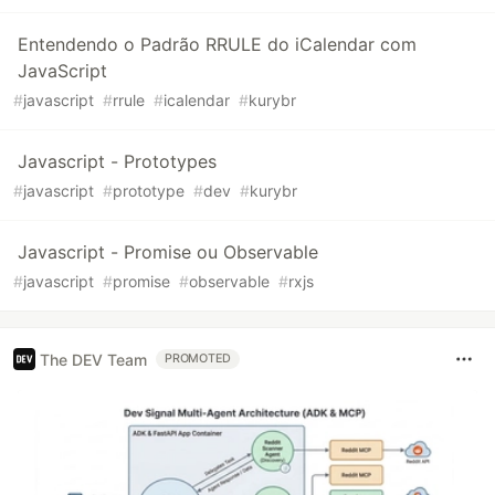
Entendendo o Padrão RRULE do iCalendar com
JavaScript
#
javascript
#
rrule
#
icalendar
#
kurybr
Javascript - Prototypes
#
javascript
#
prototype
#
dev
#
kurybr
Javascript - Promise ou Observable
#
javascript
#
promise
#
observable
#
rxjs
The DEV Team
PROMOTED