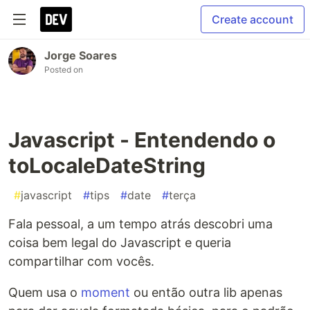
Create account
Jorge Soares
Posted on
Javascript - Entendendo o
toLocaleDateString
#
javascript
#
tips
#
date
#
terça
Fala pessoal, a um tempo atrás descobri uma
coisa bem legal do Javascript e queria
compartilhar com vocês.
Quem usa o
moment
ou então outra lib apenas