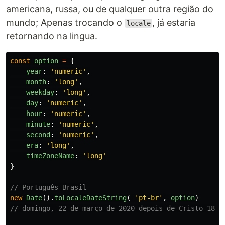
americana, russa, ou de qualquer outra região do
mundo; Apenas trocando o
, já estaria
locale
retornando na lingua.
const
option
=
{
year
:
'
numeric
'
,
month
:
'
long
'
,
weekday
:
'
long
'
,
day
:
'
numeric
'
,
hour
:
'
numeric
'
,
minute
:
'
numeric
'
,
second
:
'
numeric
'
,
era
:
'
long
'
,
timeZoneName
:
'
long
'
}
// Português Brasil
new
Date
().
toLocaleDateString
(
'
pt-br
'
,
option
)
// domingo, 22 de março de 2020 depois de Cristo 18:5