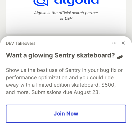
Algolia is the official search partner
of DEV
DEV Takeovers
DEV Community
— A space to discuss and keep up software
development and manage your software career
Want a glowing Sentry skateboard? 🛹
Home
DEV Challenges
DEV++
Videos
DEV Education Tracks
DEV Help
Advertise on DEV
Show us the best use of Sentry in your bug fix or
Organization Accounts
DEV Showcase
About
Contact
performance optimization and you could ride
Free Postgres Database
DEV Shop
MLH
Code of Conduct
Privacy Policy
Terms of Use
away with a limited edition skateboard, $500,
Built on
Forem
— the
open source
software that powers
DEV
and more. Submissions due August 23.
and other inclusive communities.
Made with love and
Ruby on Rails
. DEV Community
©
2016 -
2026.
Join Now