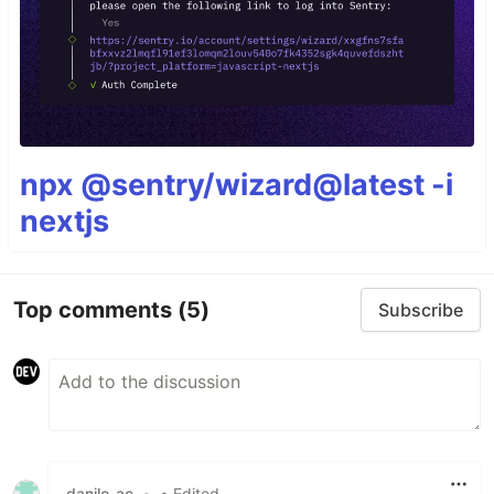
npx @sentry/wizard@latest -i
nextjs
Top comments
(5)
Subscribe
danilo-ac
•
• Edited