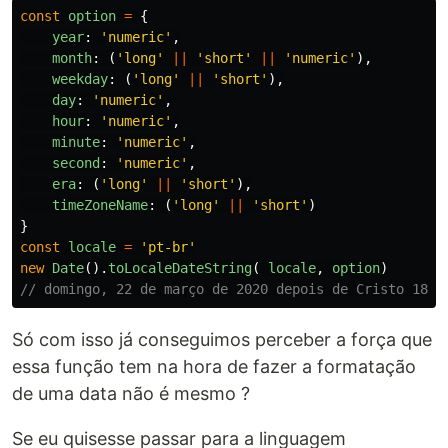
const
option
=
{
year
:
'
numeric
'
,
month
:
(
'
long
'
||
'
short
'
||
'
numeric
'
),
weekday
:
(
'
long
'
||
'
short
'
),
day
:
'
numeric
'
,
hour
:
'
numeric
'
,
minute
:
'
numeric
'
,
second
:
'
numeric
'
,
era
:
(
'
long
'
||
'
short
'
),
timeZoneName
:
(
'
long
'
||
'
short
'
)
}
const
locale
=
'
pt-br
'
new
Date
().
toLocaleDateString
(
locale
,
option
)
// domingo, 22 de março de 2020 depois de Cristo 18:5
Só com isso já conseguimos perceber a força que
essa função tem na hora de fazer a formatação
de uma data não é mesmo ?
Se eu quisesse passar para a linguagem