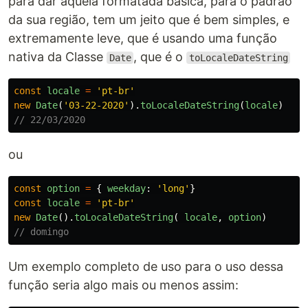
para dar aquela formatada básica, para o padrão
da sua região, tem um jeito que é bem simples, e
extremamente leve, que é usando uma função
nativa da Classe
, que é o
Date
toLocaleDateString
const
locale
=
'
pt-br
'
new
Date
(
'
03-22-2020
'
).
toLocaleDateString
(
locale
)
// 22/03/2020
ou
const
option
=
{
weekday
:
'
long
'
}
const
locale
=
'
pt-br
'
new
Date
().
toLocaleDateString
(
locale
,
option
)
// domingo
Um exemplo completo de uso para o uso dessa
função seria algo mais ou menos assim: