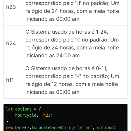
correspondido pelo 'H' no padrão; Um
h23
relógio de 24 horas, com a meia noite
iniciando as 00:00 am
O Sistema usado de horas é 1-24,
correspondido pelo 'k' no padrão; Um
h24
relógio de 24 horas, com a meia noite
iniciando as 24:00 am
O Sistema usado de horas é 0-11,
correspondido pelo 'K' no padrão; Um
h11
relógio de 12 horas, com a meia noite
iniciando as 00:00 am
let
options
=
{
hourCycle
:
'
h23
'
}
new
Date
().
toLocaleDateString
(
'
pt-br
'
,
options
)