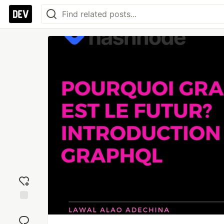
Add
reaction