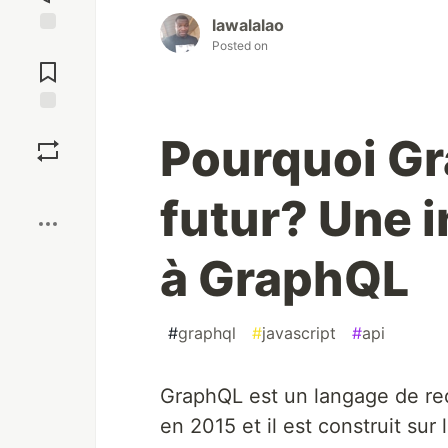
lawalalao
Posted on
Jump to
Comments
Save
Pourquoi Gr
Boost
futur? Une i
à GraphQL
#
graphql
#
javascript
#
api
GraphQL est un langage de r
en 2015 et il est construit su