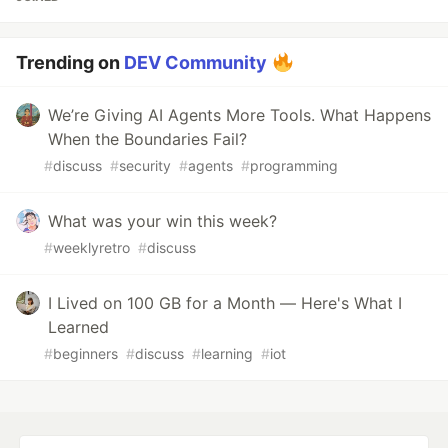
Trending on
DEV Community
We’re Giving AI Agents More Tools. What Happens
When the Boundaries Fail?
#
discuss
#
security
#
agents
#
programming
What was your win this week?
#
weeklyretro
#
discuss
I Lived on 100 GB for a Month — Here's What I
Learned
#
beginners
#
discuss
#
learning
#
iot