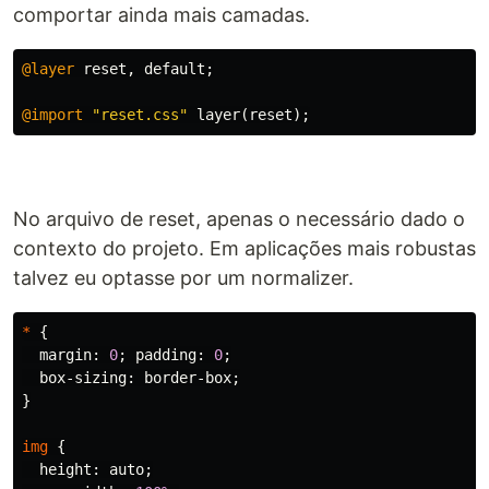
comportar ainda mais camadas.
@layer
reset
,
default
;
@import
"reset.css"
layer
(
reset
);
No arquivo de reset, apenas o necessário dado o
contexto do projeto. Em aplicações mais robustas
talvez eu optasse por um normalizer.
*
{
margin
:
0
;
padding
:
0
;
box-sizing
:
border-box
;
}
img
{
height
:
auto
;