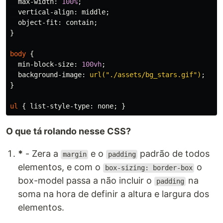
max-width
:
100%
;
vertical-align
:
middle
;
object-fit
:
contain
;
}
body
{
min-block-size
:
100vh
;
background-image
:
url("./assets/bg_stars.gif")
;
}
ul
{
list-style-type
:
none
;
}
O que tá rolando nesse CSS?
*
- Zera a
e o
padrão de todos
margin
padding
elementos, e com o
o
box-sizing: border-box
box-model passa a não incluir o
na
padding
soma na hora de definir a altura e largura dos
elementos.