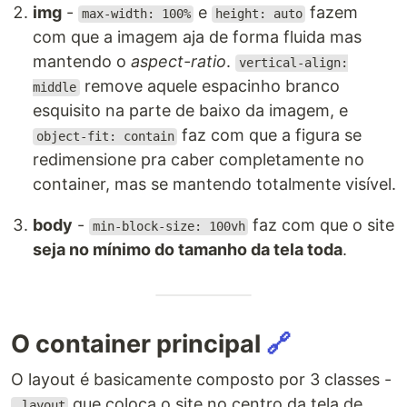
img
-
e
fazem
max-width: 100%
height: auto
com que a imagem aja de forma fluida mas
mantendo o
aspect-ratio
.
vertical-align:
remove aquele espacinho branco
middle
esquisito na parte de baixo da imagem, e
faz com que a figura se
object-fit: contain
redimensione pra caber completamente no
container, mas se mantendo totalmente visível.
body
-
faz com que o site
min-block-size: 100vh
seja no mínimo do tamanho da tela toda
.
O container principal
🔗
O layout é basicamente composto por 3 classes -
que coloca o site no centro da tela de
.layout