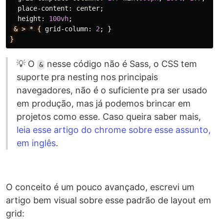
place-content
:
center
;
height
:
100vh
;
&
>
*
{
grid-column
:
2
;
}
}
💡 O
nesse código não é Sass, o CSS tem
&
suporte pra nesting nos principais
navegadores, não é o suficiente pra ser usado
em produção, mas já podemos brincar em
projetos como esse. Caso queira saber mais,
leia esse artigo do chrome sobre esse assunto,
em inglês
.
O conceito é um pouco avançado, escrevi um
artigo bem visual sobre esse padrão de layout em
grid: