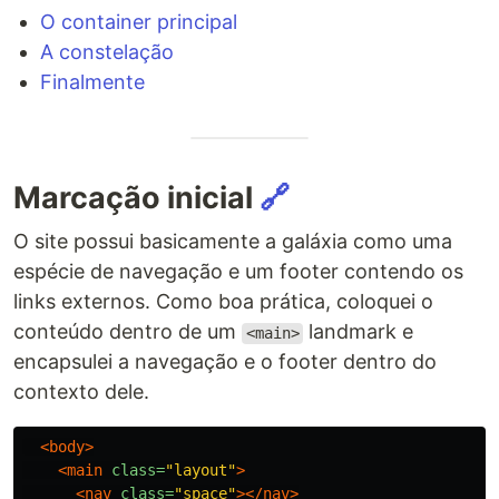
O container principal
A constelação
Finalmente
Marcação inicial
🔗
O site possui basicamente a galáxia como uma
espécie de navegação e um footer contendo os
links externos. Como boa prática, coloquei o
conteúdo dentro de um
landmark e
<main>
encapsulei a navegação e o footer dentro do
contexto dele.
<body>
<main
class=
"layout"
>
<nav
class=
"space"
></nav>