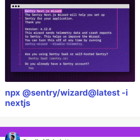
npx @sentry/wizard@latest -i
nextjs