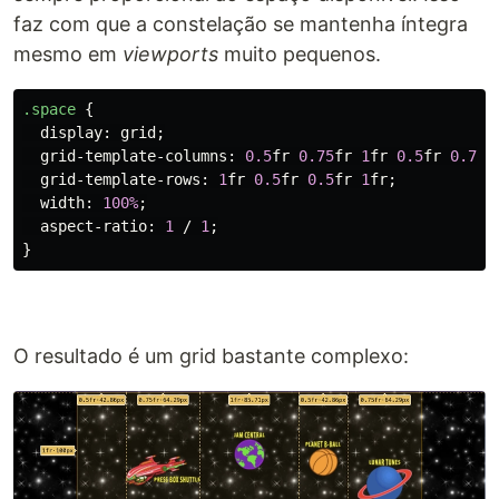
faz com que a constelação se mantenha íntegra
mesmo em
viewports
muito pequenos.
.space
{
display
:
grid
;
grid-template-columns
:
0.5
fr
0.75
fr
1
fr
0.5
fr
0.75
f
grid-template-rows
:
1
fr
0.5
fr
0.5
fr
1
fr
;
width
:
100%
;
aspect-ratio
:
1
/
1
;
}
O resultado é um grid bastante complexo: