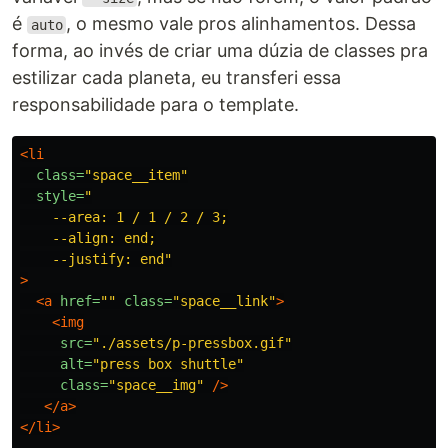
é
, o mesmo vale pros alinhamentos. Dessa
auto
forma, ao invés de criar uma dúzia de classes pra
estilizar cada planeta, eu transferi essa
responsabilidade para o template.
<li
class=
"space__item"
style=
"

    --area: 1 / 1 / 2 / 3;

    --align: end;

    --justify: end"
>
<a
href=
""
class=
"space__link"
>
<img
src=
"./assets/p-pressbox.gif"
alt=
"press box shuttle"
class=
"space__img"
/>
</a>
</li>