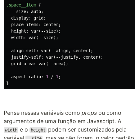
.space__item
{
--size
:
auto
;
display
:
grid
;
place-items
:
center
;
height
:
var
(
--size
);
width
:
var
(
--size
);
align-self
:
var
(
--align
,
center
);
justify-self
:
var
(
--justify
,
center
);
grid-area
:
var
(
--area
);
aspect-ratio
:
1
/
1
;
}
Pense nessas variáveis como
props
ou como
argumentos de uma função em Javascript. A
e o
podem ser customizados pela
width
height
variável
, mas se não forem, o valor padrão
--size