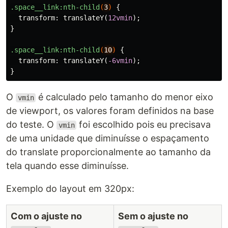
.space__link
:nth-child
(
3
)
{
transform
:
translateY
(
12vmin
);
}
.space__link
:nth-child
(
10
)
{
transform
:
translateY
(
-6vmin
);
}
O
é calculado pelo tamanho do menor eixo
vmin
de viewport, os valores foram definidos na base
do teste. O
foi escolhido pois eu precisava
vmin
de uma unidade que diminuísse o espaçamento
do translate proporcionalmente ao tamanho da
tela quando esse diminuísse.
Exemplo do layout em 320px:
Com o ajuste no
Sem o ajuste no