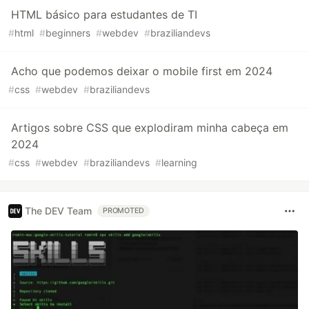
HTML básico para estudantes de TI
#
html
#
beginners
#
webdev
#
braziliandevs
Acho que podemos deixar o mobile first em 2024
#
css
#
webdev
#
braziliandevs
Artigos sobre CSS que explodiram minha cabeça em
2024
#
css
#
webdev
#
braziliandevs
#
learning
The DEV Team
PROMOTED