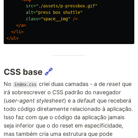
src=
"./assets/p-pressbox.gif"
alt=
"press box shuttle"
class=
"space__img"
/>
</a>
</li>
</ul>
CSS base
🔗
No
criei duas camadas - a de
reset
que
index.css
irá sobrescrever o CSS padrão do navegador
(
user-agent stylesheet
) e a
default
que receberá
todo código diretamente relacionado à aplicação.
Isso faz com que o código da aplicação jamais
seja inferior que o do reset em especificidade,
mas também cria uma estrutura que pode