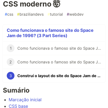
CSS moderno 🤯
#
css
#
braziliandevs
#
tutorial
#
webdev
Como funcionava o famoso site do Space
Jam de 1996? (3 Part Series)
1
Como funcionava o famoso site do Space Jam de 1996?
2
Como funcionava o famoso site do Space Jam de 1996? A gambiarra do sidebar
3
Construí o layout do site do Space Jam de 1996 com CSS moderno 🤯
Sumário
Marcação inicial
CSS base