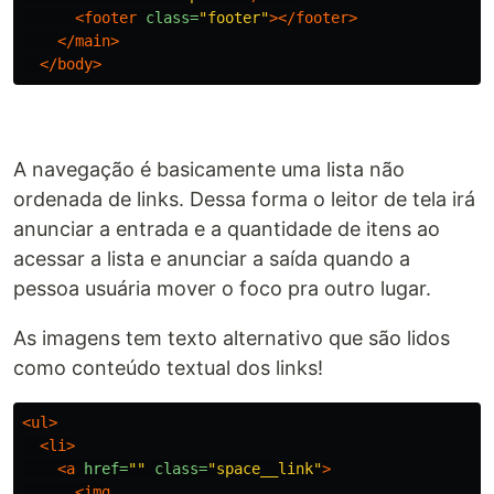
<footer
class=
"footer"
></footer>
</main>
</body>
A navegação é basicamente uma lista não
ordenada de links. Dessa forma o leitor de tela irá
anunciar a entrada e a quantidade de itens ao
acessar a lista e anunciar a saída quando a
pessoa usuária mover o foco pra outro lugar.
As imagens tem texto alternativo que são lidos
como conteúdo textual dos links!
<ul>
<li>
<a
href=
""
class=
"space__link"
>
<img