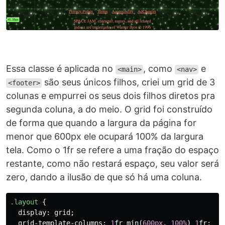
Essa classe é aplicada no
, como
e
<main>
<nav>
são seus únicos filhos, criei um grid de 3
<footer>
colunas e empurrei os seus dois filhos diretos pra
segunda coluna, a do meio. O grid foi construído
de forma que quando a largura da página for
menor que 600px ele ocupará 100% da largura
tela. Como o 1fr se refere a uma fração do espaço
restante, como não restará espaço, seu valor será
zero, dando a ilusão de que só há uma coluna.
.layout
{
display
:
grid
;
grid-template-columns
:
1
fr
min
(
600px
,
100%
)
1
fr
;