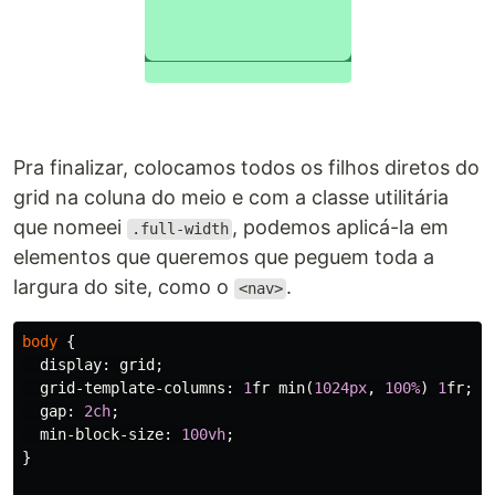
Pra finalizar, colocamos todos os filhos diretos do
grid na coluna do meio e com a classe utilitária
que nomeei
, podemos aplicá-la em
.full-width
elementos que queremos que peguem toda a
largura do site, como o
.
<nav>
body
{
display
:
grid
;
grid-template-columns
:
1
fr
min
(
1024px
,
100%
)
1
fr
;
gap
:
2ch
;
min-block-size
:
100vh
;
}