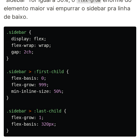
flex-grow
elemento maior vai empurrar o sidebar pra linha
de baixo.
.sidebar
{
display
:
flex
;
flex-wrap
:
wrap
;
gap
:
2ch
;
}
.sidebar
>
:first-child
{
flex-basis
:
0
;
flex-grow
:
999
;
min-inline-size
:
50%
;
}
.sidebar
>
:last-child
{
flex-grow
:
1
;
flex-basis
:
320px
;
}