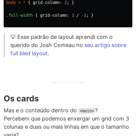
body
>
*
{
grid-column
:
2
;
}
.full-width
{
grid-column
:
1
/
-1
;
}
💡 Esse padrão de layout aprendi com o
querido do Josh Comeau no
seu artigo sobre
full bled layout
.
Os cards
Mas e o conteúdo dentro do
?
<main>
Percebem que podemos enxergar um grid com 3
colunas e duas ou mais linhas em que o tamanho
varia?