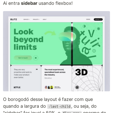
Ai entra
sidebar
usando flexbox!
O borogodó desse layout é fazer com que
quando a largura do
, ou seja, do
:last-child
"sidebar" for igual a 50%, o
enorme do