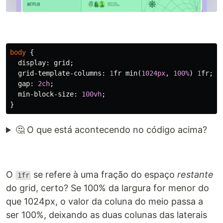
body
{
display
:
grid
;
grid-template-columns
:
1
fr
min
(
1024px
,
100%
)
1
fr
;
gap
:
2ch
;
min-block-size
:
100vh
;
}
🤔 O que está acontecendo no código acima?
O
se refere à uma fração do espaço
restante
1fr
do grid, certo? Se 100% da largura for menor do
que 1024px, o valor da coluna do meio passa a
ser 100%, deixando as duas colunas das laterais