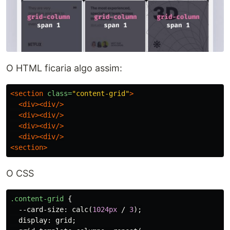
O HTML ficaria algo assim:
<section
class=
"content-grid"
>
<div><div/>
<div><div/>
<div><div/>
<div><div/>
<section>
O CSS
.content-grid
{
--card-size
:
calc
(
1024px
/
3
);
display
:
grid
;