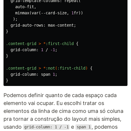
grid-template-columns
:
repeat
(
auto-fit
,
minmax
(
var
(
--card-size
,
1
fr
))
);
grid-auto-rows
:
max-content
;
}
.content-grid
>
*
:first-child
{
grid-column
:
1
/
-1
;
}
.content-grid
>
*
:not
(
:first-child
)
{
grid-column
:
span
1
;
}
Podemos definir quanto de cada espaço cada
elemento vai ocupar. Eu escolhi tratar os
elementos da linha de cima como uma só coluna
pra tornar a construção do layout mais simples,
usando
e
, podemos
grid-column: 1 / -1
span 1