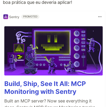
boa prática que eu deveria aplicar!
Sentry
PROMOTED
Build, Ship, See It All: MCP
Monitoring with Sentry
Built an MCP server? Now see everything it