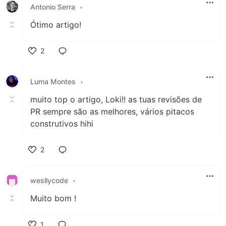
Antonio Serra
•
Ótimo artigo!
2
Like
Luma Montes
•
muito top o artigo, Loki!! as tuas revisões de
PR sempre são as melhores, vários pitacos
construtivos hihi
2
Like
wesllycode
•
Muito bom !
1