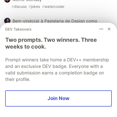
#
discuss
#
jokes
#
watercooler
Bem-vindo(a) à Pastelaria de Design como
organização aqui no DEVto!
DEV Takeovers
#
ux
#
design
#
braziliandevs
Two prompts. Two winners. Three
weeks to cook.
The DEV Team
PROMOTED
Prompt winners take home a DEV++ membership
and an exclusive DEV badge. Everyone with a
valid submission earns a completion badge on
their profile.
Join Now