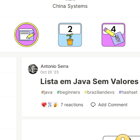
China Systems
Antonio Serra
Oct 20 '23
Lista em Java Sem Valores
#
java
#
beginners
#
braziliandevs
#
hashset
7
reactions
Add Comment