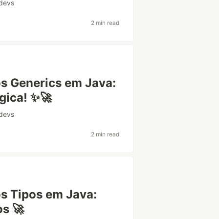
ndevs
2 min read
s Generics em Java:
gica! ✨🚀
ndevs
2 min read
s Tipos em Java:
os 🚀