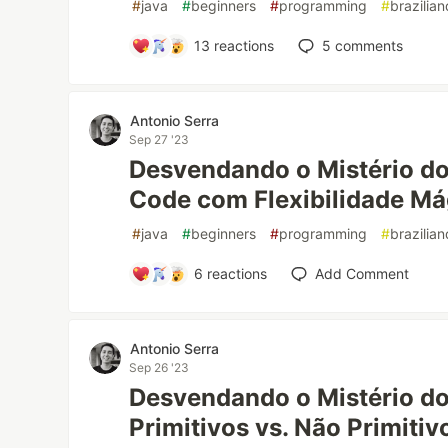
#
java
#
beginners
#
programming
#
brazilia
13
reactions
5
comments
Antonio Serra
Sep 27 '23
Desvendando o Mistério do
Code com Flexibilidade Má
#
java
#
beginners
#
programming
#
brazilia
6
reactions
Add Comment
Antonio Serra
Sep 26 '23
Desvendando o Mistério do
Primitivos vs. Não Primitiv