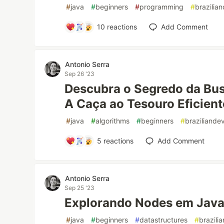
#
java
#
beginners
#
programming
#
brazilia
10
reactions
Add Comment
Antonio Serra
Sep 26 '23
Descubra o Segredo da Bus
A Caça ao Tesouro Eficient
#
java
#
algorithms
#
beginners
#
braziliande
5
reactions
Add Comment
Antonio Serra
Sep 25 '23
Explorando Nodes em Java
#
java
#
beginners
#
datastructures
#
brazili