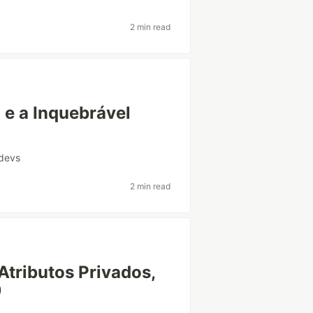
2 min read
 e a Inquebrável
ndevs
2 min read
Atributos Privados,
️