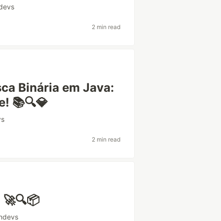
ndevs
2 min read
ca Binária em Java:
e! 📚🔍💎
vs
2 min read
 🚀🔍📦
andevs