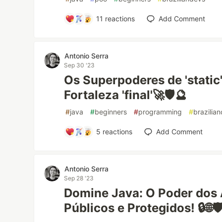
11
reactions
Add Comment
Antonio Serra
Sep 30 '23
Os Superpoderes de 'static'
Fortaleza 'final'🚀🛡️🔮
#
java
#
beginners
#
programming
#
brazilia
5
reactions
Add Comment
Antonio Serra
Sep 28 '23
Domine Java: O Poder dos 
Públicos e Protegidos! 🔒🌐🛡