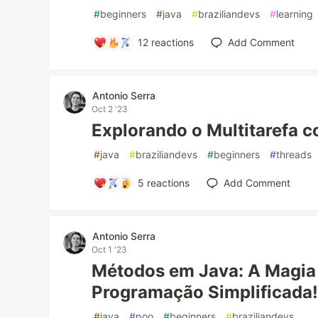
#
beginners
#
java
#
braziliandevs
#
learning
12
reactions
Add Comment
Antonio Serra
Oct 2 '23
Explorando o Multitarefa 
#
java
#
braziliandevs
#
beginners
#
threads
5
reactions
Add Comment
Antonio Serra
Oct 1 '23
Métodos em Java: A Magia 
Programação Simplificada
#
java
#
poo
#
beginners
#
braziliandevs