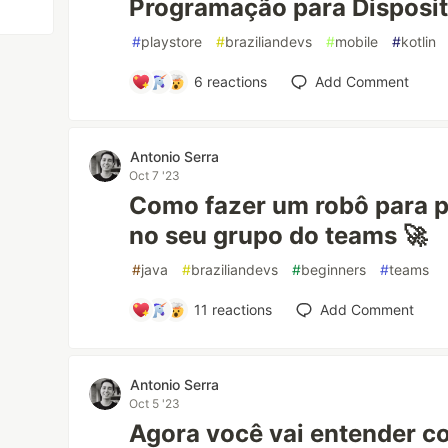
Programação para Disposi
#
playstore
#
braziliandevs
#
mobile
#
kotlin
6
reactions
Add Comment
Antonio Serra
Oct 7 '23
Como fazer um robô para 
no seu grupo do teams 🚀
#
java
#
braziliandevs
#
beginners
#
teams
11
reactions
Add Comment
Antonio Serra
Oct 5 '23
Agora você vai entender c