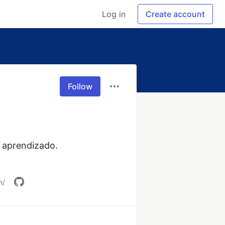
Log in
Create account
Follow
prendizado.   

m/