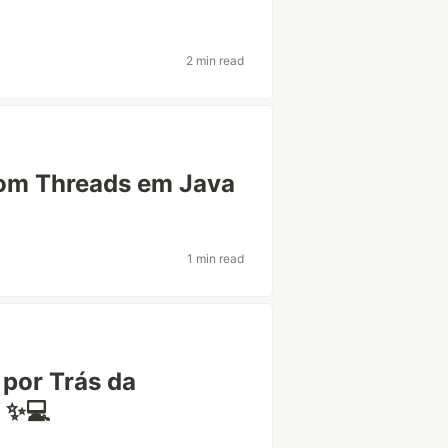
2 min read
com Threads em Java
1 min read
por Trás da
! ✨💻