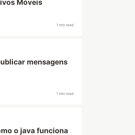
tivos Móveis
1 min read
publicar mensagens
1 min read
omo o java funciona