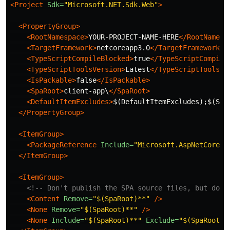
<Project
Sdk=
"Microsoft.NET.Sdk.Web"
>
<PropertyGroup>
<RootNamespace>
YOUR-PROJECT-NAME-HERE
</RootNamesp
<TargetFramework>
netcoreapp3.0
</TargetFramework>
<TypeScriptCompileBlocked>
true
</TypeScriptCompile
<TypeScriptToolsVersion>
Latest
</TypeScriptToolsVe
<IsPackable>
false
</IsPackable>
<SpaRoot>
client-app\
</SpaRoot>
<DefaultItemExcludes>
$(DefaultItemExcludes);$(Spa
</PropertyGroup>
<ItemGroup>
<PackageReference
Include=
"Microsoft.AspNetCore.S
</ItemGroup>
<ItemGroup>
<!-- Don't publish the SPA source files, but do s
<Content
Remove=
"$(SpaRoot)**"
/>
<None
Remove=
"$(SpaRoot)**"
/>
<None
Include=
"$(SpaRoot)**"
Exclude=
"$(SpaRoot)n