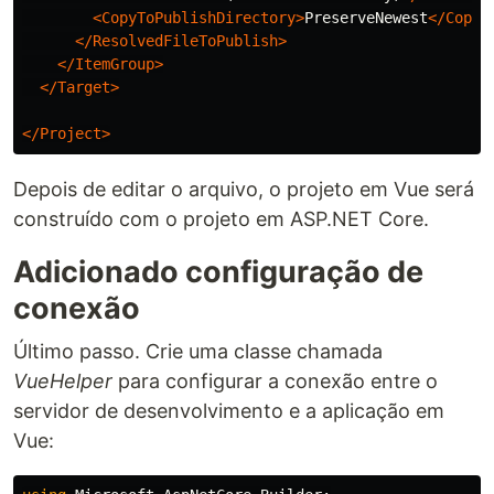
<CopyToPublishDirectory>
PreserveNewest
</CopyT
</ResolvedFileToPublish>
</ItemGroup>
</Target>
</Project>
Depois de editar o arquivo, o projeto em Vue será
construído com o projeto em ASP.NET Core.
Adicionado configuração de
conexão
Último passo. Crie uma classe chamada
VueHelper
para configurar a conexão entre o
servidor de desenvolvimento e a aplicação em
Vue: