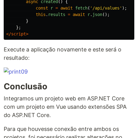
async
created
()
{
const
r
=
await
fetch
(
'
/api/values
'
);
this
.
results
=
await
r
.
json
();
}
};
</script>
Execute a aplicação novamente e este será o
resultado:
Conclusão
Integramos um projeto web em ASP.NET Core
com um projeto em Vue usando extensões SPA
do ASP.NET Core.
Para que houvesse conexão entre ambos os
projetos, foi necessário realizar alterações no