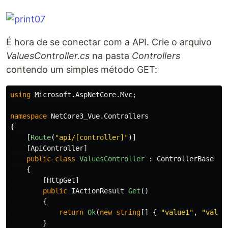
É hora de se conectar com a API. Crie o arquivo
ValuesController.cs
na pasta
Controllers
contendo um simples método GET:
using
Microsoft.AspNetCore.Mvc
;
namespace
NetCore3_Vue.Controllers
{
[
Route
(
"api/[controller]"
)]
[
ApiController
]
public
class
ValuesController
:
ControllerBase
{
[
HttpGet
]
public
IActionResult
Get
()
{
return
Ok
(
new
string
[]
{
"value1"
,
"value
}