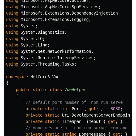
using
Microsoft.AspNetCore.Builder
;
using
Microsoft.AspNetCore.SpaServices
;
using
Microsoft.Extensions.DependencyInjection
;
using
Microsoft.Extensions.Logging
;
using
System
;
using
System.Diagnostics
;
using
System.IO
;
using
System.Linq
;
using
System.Net.NetworkInformation
;
using
System.Runtime.InteropServices
;
using
System.Threading.Tasks
;
namespace
NetCore3_Vue
{
public
static
class
VueHelper
{
// default port number of 'npm run serve'
private
static
int
Port
{
get
;
}
=
8080
;
private
static
Uri
DevelopmentServerEndpoint
private
static
TimeSpan
Timeout
{
get
;
}
=
Ti
// done message of 'npm run serve' command.
private
static
string
DoneMessage
{
get
;
}
=