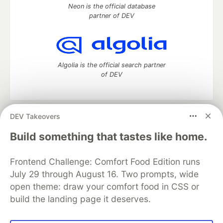
Neon is the official database
partner of DEV
Algolia is the official search partner
of DEV
DEV Takeovers
DEV Community
— A space to discuss and keep up software
development and manage your software career
Build something that tastes like home.
Home
DEV Challenges
DEV++
Videos
DEV Education Tracks
DEV Help
Advertise on DEV
Frontend Challenge: Comfort Food Edition runs
Organization Accounts
DEV Showcase
About
Contact
July 29 through August 16. Two prompts, wide
Free Postgres Database
DEV Shop
MLH
Code of Conduct
Privacy Policy
Terms of Use
open theme: draw your comfort food in CSS or
Built on
Forem
— the
open source
software that powers
DEV
build the landing page it deserves.
and other inclusive communities.
Made with love and
Ruby on Rails
. DEV Community
©
2016 -