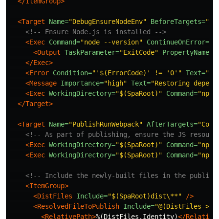
</ItemGroup>
<Target
Name=
"DebugEnsureNodeEnv"
BeforeTargets=
"Bu
<!-- Ensure Node.js is installed -->
<Exec
Command=
"node --version"
ContinueOnError=
"t
<Output
TaskParameter=
"ExitCode"
PropertyName=
"
</Exec>
<Error
Condition=
"'$(ErrorCode)' != '0'"
Text=
"No
<Message
Importance=
"high"
Text=
"Restoring depend
<Exec
WorkingDirectory=
"$(SpaRoot)"
Command=
"npm 
</Target>
<Target
Name=
"PublishRunWebpack"
AfterTargets=
"Comp
<!-- As part of publishing, ensure the JS resourc
<Exec
WorkingDirectory=
"$(SpaRoot)"
Command=
"npm 
<Exec
WorkingDirectory=
"$(SpaRoot)"
Command=
"npm 
<!-- Include the newly-built files in the publish
<ItemGroup>
<DistFiles
Include=
"$(SpaRoot)dist\**"
/>
<ResolvedFileToPublish
Include=
"@(DistFiles->'%
<RelativePath>
%(DistFiles.Identity)
</Relative