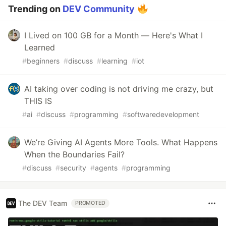
Trending on
DEV Community
I Lived on 100 GB for a Month — Here's What I
Learned
#
beginners
#
discuss
#
learning
#
iot
AI taking over coding is not driving me crazy, but
THIS IS
#
ai
#
discuss
#
programming
#
softwaredevelopment
We’re Giving AI Agents More Tools. What Happens
When the Boundaries Fail?
#
discuss
#
security
#
agents
#
programming
The DEV Team
PROMOTED