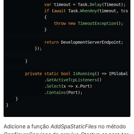
var
timeout
=
Task
.
Delay
(
Timeout
);
if
(
await
Task
.
WhenAny
(
timeout
,
tcs
.
T
{
throw
new
TimeoutException
();
}
return
DevelopmentServerEndpoint
;
});
}
private
static
bool
IsRunning
()
=>
IPGlobalPr
.
GetActiveTcpListeners
()
.
Select
(
x
=>
x
.
Port
)
.
Contains
(
Port
);
}
}
Adicione a função
AddSpaStaticFiles
no método