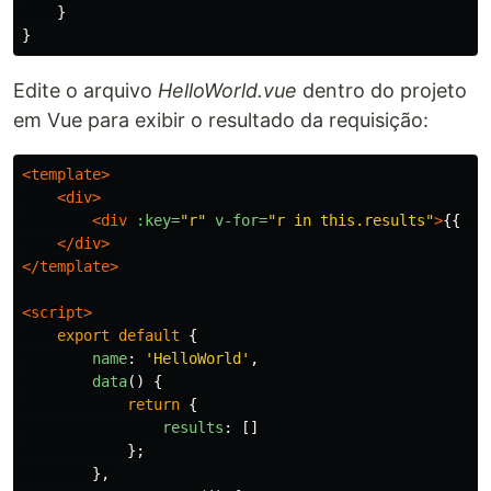
}
}
Edite o arquivo
HelloWorld.vue
dentro do projeto
em Vue para exibir o resultado da requisição:
<template>
<div>
<div
:key=
"r"
v-for=
"r in this.results"
>
{{ r 
</div>
</template>
<script>
export
default
{
name
:
'
HelloWorld
'
,
data
()
{
return
{
results
:
[]
};
},