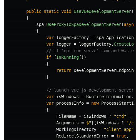
public
static
void
UseVueDevelopmentServer
(
th
{
spa
.
UseProxyToSpaDevelopmentServer
(
async
{
var
loggerFactory
=
spa
.
ApplicationBu
var
logger
=
loggerFactory
.
CreateLogg
// if 'npm run serve' command was exe
if
(
IsRunning
())
{
return
DevelopmentServerEndpoint
;
}
// launch vue.js development server
var
isWindows
=
RuntimeInformation
.
Is
var
processInfo
=
new
ProcessStartInf
{
FileName
=
isWindows
?
"cmd"
:
"n
Arguments
=
$"
{(
isWindows
?
"/c n
WorkingDirectory
=
"client-app"
,
RedirectStandardError
=
true
,