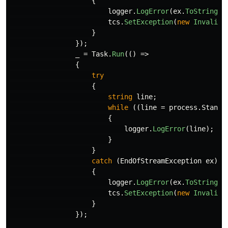
{
logger
.
LogError
(
ex
.
ToString
()
tcs
.
SetException
(
new
InvalidO
}
});
_
=
Task
.
Run
(()
=>
{
try
{
string
line
;
while
((
line
=
process
.
Standa
{
logger
.
LogError
(
line
);
}
}
catch
(
EndOfStreamException
ex
)
{
logger
.
LogError
(
ex
.
ToString
()
tcs
.
SetException
(
new
InvalidO
}
});