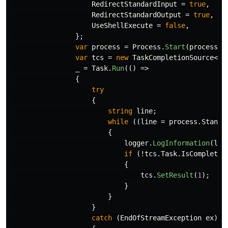
RedirectStandardInput
=
true
,
RedirectStandardOutput
=
true
,
UseShellExecute
=
false
,
};
var
process
=
Process
.
Start
(
processIn
var
tcs
=
new
TaskCompletionSource
<
in
_
=
Task
.
Run
(()
=>
{
try
{
string
line
;
while
((
line
=
process
.
Standa
{
logger
.
LogInformation
(
lin
if
(!
tcs
.
Task
.
IsCompleted
{
tcs
.
SetResult
(
1
);
}
}
}
catch
(
EndOfStreamException
ex
)