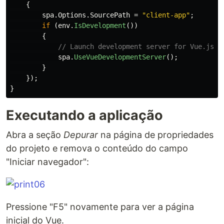
{
spa
.
Options
.
SourcePath
=
"client-app"
;
if
(
env
.
IsDevelopment
())
{
// Launch development server for Vue.js
spa
.
UseVueDevelopmentServer
();
}
});
}
Executando a aplicação
Abra a seção
Depurar
na página de propriedades
do projeto e remova o conteúdo do campo
"Iniciar navegador":
Pressione "F5" novamente para ver a página
inicial do Vue.