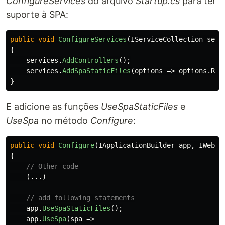
ConfigureServices
do arquivo
Startup.cs
para ter
suporte à SPA:
public
void
ConfigureServices
(
IServiceCollection
serv
{
services
.
AddControllers
();
services
.
AddSpaStaticFiles
(
options
=>
options
.
Roo
}
E adicione as funções
UseSpaStaticFiles
e
UseSpa
no método
Configure
:
public
void
Configure
(
IApplicationBuilder
app
,
IWebHo
{
// Other code
(...)
// add following statements
app
.
UseSpaStaticFiles
();
app
.
UseSpa
(
spa
=>