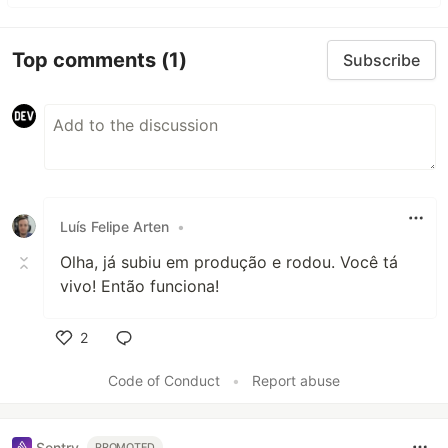
Top comments
(1)
Subscribe
Luís Felipe Arten
•
Olha, já subiu em produção e rodou. Você tá
vivo! Então funciona!
2
Like
Code of Conduct
•
Report abuse
Sentry
PROMOTED