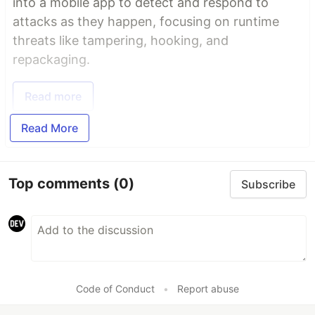
into a mobile app to detect and respond to
attacks as they happen, focusing on runtime
threats like tampering, hooking, and
repackaging.
Read more
Read More
Top comments
(0)
Subscribe
Code of Conduct
•
Report abuse