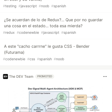
#
testing
#
javascript
#
noob
#
spanish
¿Se acuerdan de lo de Redux?... Que por no guardar
una cosa en el estado... toda esa mierda?
#
redux
#
codenewbie
#
javascript
#
spanish
A este "cacho carrrne" le gusta CSS - Bender
(Futurama)
#
codenewbie
#
css
#
spanish
#
noob
The DEV Team
PROMOTED