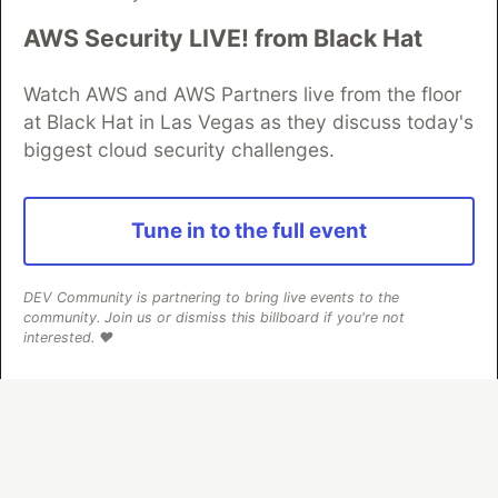
AWS Security LIVE! from Black Hat
Algolia is the official search partner
of DEV
Watch AWS and AWS Partners live from the floor
at Black Hat in Las Vegas as they discuss today's
biggest cloud security challenges.
DEV Community
— A space to discuss and keep up software
development and manage your software career
Home
DEV Challenges
DEV++
Videos
Tune in to the full event
DEV Education Tracks
DEV Help
Advertise on DEV
Organization Accounts
DEV Showcase
About
Contact
Free Postgres Database
DEV Shop
MLH
DEV Community is partnering to bring live events to the
Code of Conduct
Privacy Policy
Terms of Use
community. Join us or dismiss this billboard if you're not
Built on
Forem
— the
open source
software that powers
DEV
interested. ❤️
and other inclusive communities.
Made with love and
Ruby on Rails
. DEV Community
©
2016 -
2026.