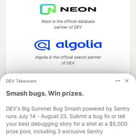
Neon is the official database
partner of DEV
Algolia is the official search partner
of DEV
DEV Takeovers
DEV Community
— A space to discuss and keep up software
Smash bugs. Win prizes.
development and manage your software career
Home
DEV Challenges
DEV++
Videos
DEV's Big Summer Bug Smash powered by Sentry
DEV Education Tracks
DEV Help
Advertise on DEV
runs July 14 - August 23. Submit a bug fix or tell
Organization Accounts
DEV Showcase
About
Contact
your best debugging story for a shot at a $5,000
Free Postgres Database
DEV Shop
MLH
Code of Conduct
Privacy Policy
Terms of Use
prize pool, including 3 exclusive Sentry