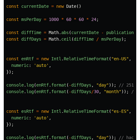
const
currentDate
=
new
Date
()
const
msPerDay
=
1000
*
60
*
60
*
24
;
const
diffTime
=
Math
.
abs
(
currentDate
-
publicationDa
const
diffDays
=
Math
.
ceil
(
diffTime
/
msPerDay
);
const
enRtf
=
new
Intl
.
RelativeTimeFormat
(
"
en-US
"
,
{
numeric
:
'
auto
'
,
});
console
.
log
(
enRtf
.
format
(
-
diffDays
,
"
day
"
));
// 251 d
console
.
log
(
enRtf
.
format
(
-
diffDays
/
30
,
"
month
"
));
//8
const
esRtf
=
new
Intl
.
RelativeTimeFormat
(
"
es-ES
"
,
{
numeric
:
'
auto
'
,
});
console
.
log
(
esRtf
.
format
(
-
diffDays
,
"
day
"
));
// hace 