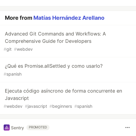
More from
Matías Hernández Arellano
Advanced Git Commands and Workflows: A
Comprehensive Guide for Developers
#
git
#
webdev
¿Qué es Promise.allSettled y como usarlo?
#
spanish
Ejecuta código asíncrono de forma concurrente en
Javascript
#
webdev
#
javascript
#
beginners
#
spanish
Sentry
PROMOTED