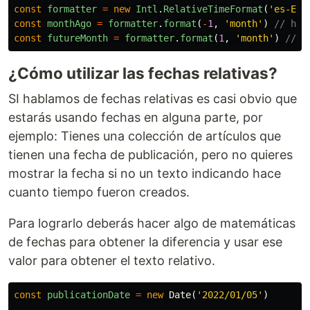
const
formatter
=
new
Intl
.
RelativeTimeFormat
(
'
es-ES
'
const
monthAgo
=
formatter
.
format
(
-
1
,
'
month
'
)
// hac
const
futureMonth
=
formatter
.
format
(
1
,
'
month
'
)
// e
¿Cómo utilizar las fechas relativas?
SI hablamos de fechas relativas es casi obvio que
estarás usando fechas en alguna parte, por
ejemplo: Tienes una colección de artículos que
tienen una fecha de publicación, pero no quieres
mostrar la fecha si no un texto indicando hace
cuanto tiempo fueron creados.
Para lograrlo deberás hacer algo de matemáticas
de fechas para obtener la diferencia y usar ese
valor para obtener el texto relativo.
const
publicationDate
=
new
Date
(
'
2022/01/05
'
)