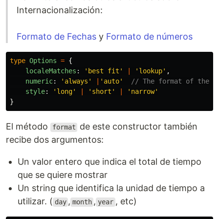
Internacionalización:
Formato de Fechas
y
Formato de números
type
Options
=
{
localeMatches
:
'
best fit
'
|
'
lookup
'
,
numeric
:
'
always
'
|
'
auto
'
// The format of the o
style
:
'
long
'
|
'
short
'
|
'
narrow
'
}
El método
de este constructor también
format
recibe dos argumentos:
Un valor entero que indica el total de tiempo
que se quiere mostrar
Un string que identifica la unidad de tiempo a
utilizar. (
,
,
, etc)
day
month
year