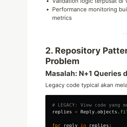
Validation logic terpusat di
Performance monitoring buil
metrics
2. Repository Patt
Problem
Masalah: N+1 Queries 
Legacy code typical akan mel
replies
=
Reply
.
objects
.
fi
for
reply
in
replies
: