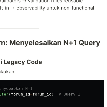
 Validators → validation rules reusable
t-in → observability untuk non-functional
ern: Menyelesaikan N+1 Query
di Legacy Code
akukan:
lter
(
forum_id
=
forum_id
)