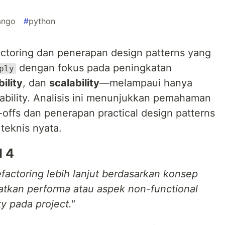
ango
#
python
actoring dan penerapan design patterns yang
dengan fokus pada peningkatan
ply
ility
, dan
scalability
—melampaui hanya
dability. Analisis ini menunjukkan pemahaman
-offs dan penerapan practical design patterns
teknis nyata.
l 4
factoring lebih lanjut berdasarkan konsep
atkan performa atau aspek non-functional
ty pada project."