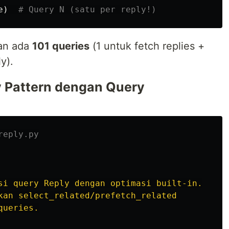
e
)
kan ada
101 queries
(1 untuk fetch replies +
y).
y Pattern dengan Query
si query Reply dengan optimasi built-in.

kan select_related/prefetch_related

ueries.
