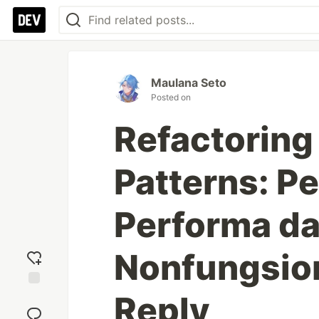
Maulana Seto
Posted on
Refactoring
Patterns: P
Performa d
Nonfungsio
Reply
Add
reaction