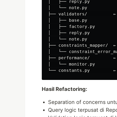
│   ├── reply.py

│   └── note.py

├── validators/          ←
│   ├── base.py

│   ├── factory.py

│   ├── reply.py

│   └── note.py

├── constraints_mapper/  ←
│   └── constraint_error_ma
├── performance/         ←
│   └── monitor.py

Hasil Refactoring:
Separation of concerns untu
Query logic terpusat di Rep