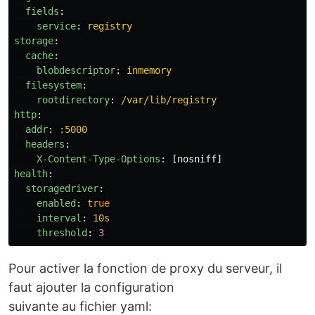
fields
:
service
:
registry
storage
:
cache
:
blobdescriptor
:
inmemory
filesystem
:
rootdirectory
:
/var/lib/registry
http
:
addr
:
:5000
headers
:
X-Content-Type-Options
:
[
nosniff
]
health
:
storagedriver
:
enabled
:
true
interval
:
10s
threshold
:
3
Pour activer la fonction de proxy du serveur, il
faut ajouter la configuration
suivante au fichier yaml: