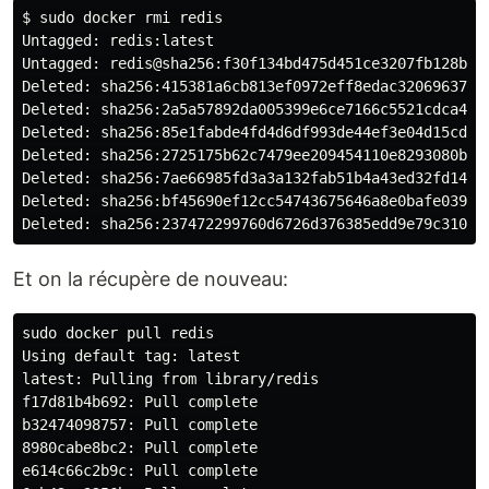
$ sudo docker rmi redis

Untagged: redis:latest

Untagged: redis@sha256:f30f134bd475d451ce3207fb128bcef
Deleted: sha256:415381a6cb813ef0972eff8edac32069637b45
Deleted: sha256:2a5a57892da005399e6ce7166c5521cdca43a0
Deleted: sha256:85e1fabde4fd4d6df993de44ef3e04d15cd69f
Deleted: sha256:2725175b62c7479ee209454110e8293080b971
Deleted: sha256:7ae66985fd3a3a132fab51b4a43ed32fd14174
Deleted: sha256:bf45690ef12cc54743675646a8e0bafe039470
Et on la récupère de nouveau:
sudo docker pull redis

Using default tag: latest

latest: Pulling from library/redis

f17d81b4b692: Pull complete

b32474098757: Pull complete

8980cabe8bc2: Pull complete

e614c66c2b9c: Pull complete
