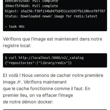
6eb43ec9256b: Pull complete

394ecf5f46d4: Pull complete

Digest: sha256:f30f134bd475d451ce3207fb128bcef8ff87d0f
Status: Downloaded newer image for redis:latest

Vérifions que l'image est maintenant dans notre
registre local:
$ curl http://localhost:5000/v2/_catalog

Et voilà ! Nous venons de cacher notre première
image 🎉. Vérifions maintenant
que le cache fonctionne comme il faut. En
premier lieu, on va effacer l'image
de notre démon docker: