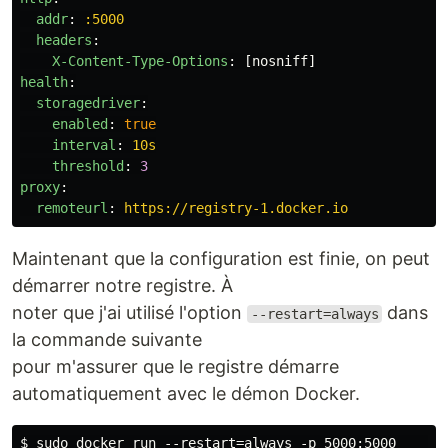
addr
:
:5000
headers
:
X-Content-Type-Options
:
[
nosniff
]
health
:
storagedriver
:
enabled
:
true
interval
:
10s
threshold
:
3
proxy
:
remoteurl
:
https://registry-1.docker.io
Maintenant que la configuration est finie, on peut
démarrer notre registre. À
noter que j'ai utilisé l'option
dans
--restart=always
la commande suivante
pour m'assurer que le registre démarre
automatiquement avec le démon Docker.
$ sudo docker run --restart=always -p 5000:5000       