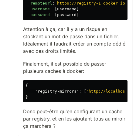
remoteurl
:
https://registry-1.docker.io
username
:
[
username
]
password
:
[
password
]
Attention à ça, car il y a un risque en
stockant un mot de passe dans un fichier.
Idéalement il faudrait créer un compte dédié
avec des droits limités.
Finalement, il est possible de passer
plusieurs caches à docker:
{
"registry-mirrors"
:
[
"http://localhost:50
}
Donc peut-être qu'en configurant un cache
par registry, et en les ajoutant tous au miroir
ça marchera ?