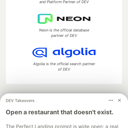
and Platform Partner of DEV
Neon is the official database
partner of DEV
Algolia is the official search partner
of DEV
DEV Community
— A space to discuss and keep up software
DEV Takeovers
development and manage your software career
Home
DEV Challenges
DEV++
Videos
Open a restaurant that doesn't exist.
DEV Education Tracks
DEV Help
Advertise on DEV
Organization Accounts
DEV Showcase
About
Contact
The Perfect Landing prompt is wide open: a real
Free Postgres Database
DEV Shop
MLH