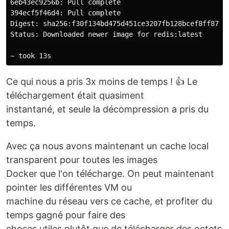
6eb43ec9256b: Pull complete

394ecf5f46d4: Pull complete

Digest: sha256:f30f134bd475d451ce3207fb128bcef8ff87d0f
Status: Downloaded newer image for redis:latest

Ce qui nous a pris 3x moins de temps ! 👍 Le
téléchargement était quasiment
instantané, et seule la décompression a pris du
temps.
Avec ça nous avons maintenant un cache local
transparent pour toutes les images
Docker que l'on télécharge. On peut maintenant
pointer les différentes VM ou
machine du réseau vers ce cache, et profiter du
temps gagné pour faire des
choses utiles plutôt que de télécharger des octets