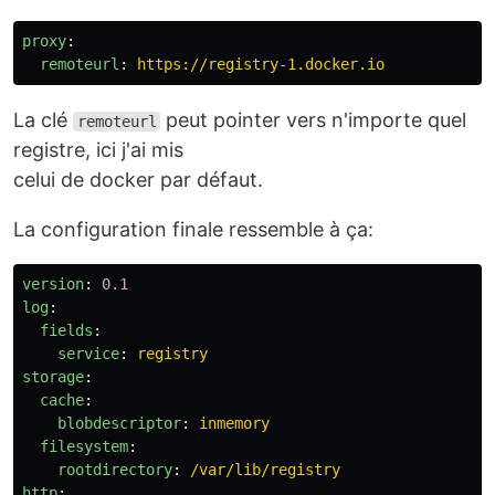
proxy
:
remoteurl
:
https://registry-1.docker.io
La clé
peut pointer vers n'importe quel
remoteurl
registre, ici j'ai mis
celui de docker par défaut.
La configuration finale ressemble à ça:
version
:
0.1
log
:
fields
:
service
:
registry
storage
:
cache
:
blobdescriptor
:
inmemory
filesystem
:
rootdirectory
:
/var/lib/registry
http
: