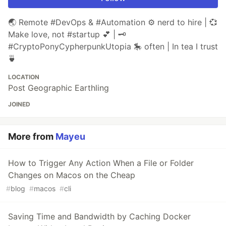
🌏 Remote #DevOps & #Automation ⚙️ nerd to hire | 💞
Make love, not #startup 💕 | 🗝️
#CryptoPonyCypherpunkUtopia 🎠 often | In tea I trust
🍵
LOCATION
Post Geographic Earthling
JOINED
More from
Mayeu
How to Trigger Any Action When a File or Folder
Changes on Macos on the Cheap
#
blog
#
macos
#
cli
Saving Time and Bandwidth by Caching Docker