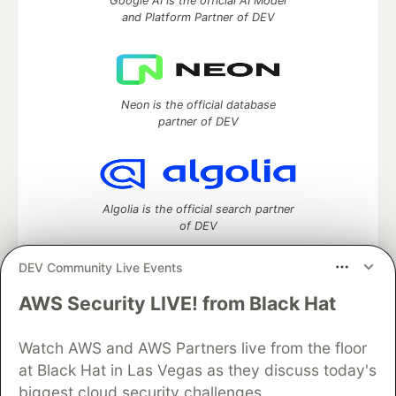
Google AI is the official AI Model
and Platform Partner of DEV
Neon is the official database
partner of DEV
Algolia is the official search partner
of DEV
DEV Community Live Events
AWS Security LIVE! from Black Hat
DEV Community
— A space to discuss and keep up software
development and manage your software career
Home
DEV Challenges
DEV++
Videos
Watch AWS and AWS Partners live from the floor
DEV Education Tracks
DEV Help
Advertise on DEV
at Black Hat in Las Vegas as they discuss today's
Organization Accounts
DEV Showcase
About
Contact
biggest cloud security challenges.