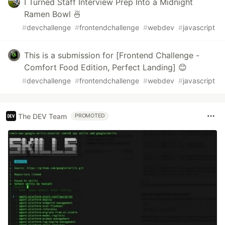
I Turned Staff Interview Prep Into a Midnight
Ramen Bowl 🍜
#
devchallenge
#
frontendchallenge
#
webdev
#
javascript
This is a submission for [Frontend Challenge -
Comfort Food Edition, Perfect Landing] 😊
#
devchallenge
#
frontendchallenge
#
webdev
#
javascript
The DEV Team
PROMOTED