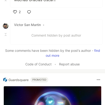
2
Like
Victor San Martin
•
Comment hidden by post author
Some comments have been hidden by the post's author -
find
out more
Code of Conduct
•
Report abuse
Guardsquare
PROMOTED