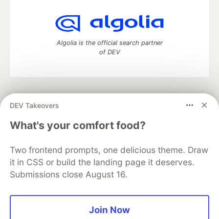
Algolia is the official search partner
of DEV
DEV Community
— A space to discuss and keep up software
DEV Takeovers
development and manage your software career
Home
DEV Challenges
DEV++
Videos
What's your comfort food?
DEV Education Tracks
DEV Help
Advertise on DEV
Organization Accounts
DEV Showcase
About
Contact
Two frontend prompts, one delicious theme. Draw
Free Postgres Database
DEV Shop
MLH
Code of Conduct
Privacy Policy
Terms of Use
it in CSS or build the landing page it deserves.
Built on
Forem
— the
open source
software that powers
DEV
Submissions close August 16.
and other inclusive communities.
Made with love and
Ruby on Rails
. DEV Community
©
2016 -
2026.
Join Now