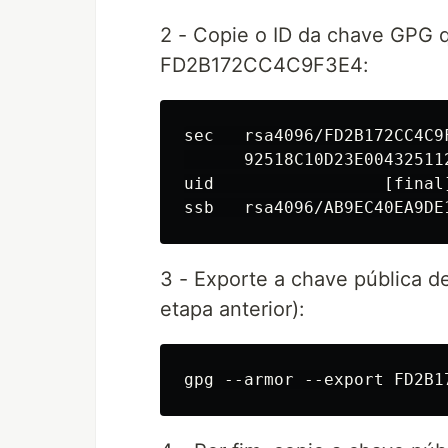
2 - Copie o ID da chave GPG 
FD2B172CC4C9F3E4:
sec   rsa4096/FD2B172CC4C9
      92518C10D23E00432511
uid                 [final
3 - Exporte a chave pública de
etapa anterior):