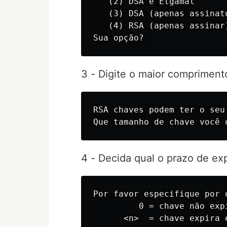
   (2) DSA e Elgamal

   (3) DSA (apenas assinatu
   (4) RSA (apenas assinar)
3 - Digite o maior comprimen
RSA chaves podem ter o seu
4 - Decida qual o prazo de ex
Por favor especifique por 
         0 = chave não expi
      <n>  = chave expira e