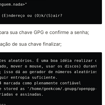
guem.nada>"

 para sua chave GPG e confirme a senha;
ação de sua chave finalizar;
tes aleatórios. É uma boa idéia realizar outra
ado, mover o mouse, usar os discos) durante a

; isso dá ao gerador de números aleatórios

guir entropia suficiente.

4 marcada como plenamente confiável

e stored as '/home/geekcom/.gnupg/openpgp-rev
riadas e assinadas.
