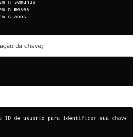
m n semanas

m n meses

m n anos

ração da chave;
a ID de usuário para identificar sua chave.
