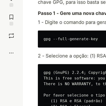
chave GPG, para isso basta se
Jump to
Passo 1 - Gere uma nova cha
Comments
1 - Digite o comando para ger
Save
Boost
2 - Selecione a opção: (1) RS
gpg (GnuPG) 2.2.4; Copyrig
This is free software: you
There is NO WARRANTY, to t
Por favor selecione o tipo
   (1) RSA e RSA (padrão)
