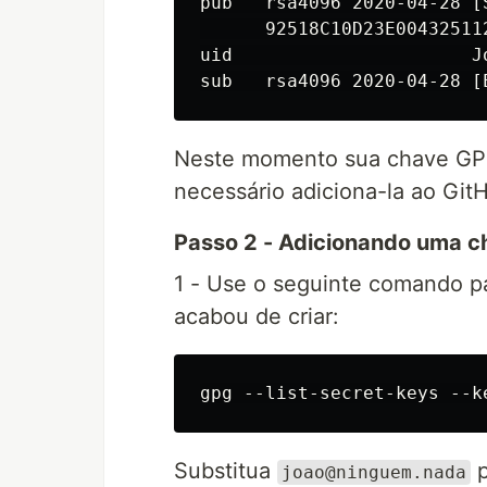
pub   rsa4096 2020-04-28 [S
      92518C10D23E00432511
uid                      J
Neste momento sua chave GPG
necessário adiciona-la ao Git
Passo 2 - Adicionando uma 
1 - Use o seguinte comando pa
acabou de criar:
Substitua
p
joao@ninguem.nada