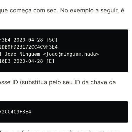
que começa com sec. No exemplo a seguir, é
F3E4 2020-04-28 [SC]

2DB9FD2B172CC4C9F3E4

] Joao Ninguem <joao@ninguem.nada>

sse ID (substitua pelo seu ID da chave da