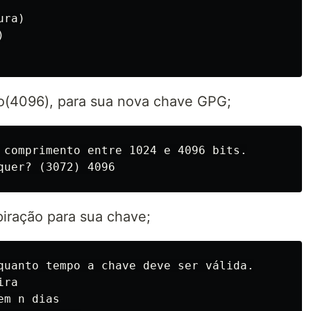
ra)



to(4096), para sua nova chave GPG;
 comprimento entre 1024 e 4096 bits.

piração para sua chave;
quanto tempo a chave deve ser válida.

ra

m n dias
