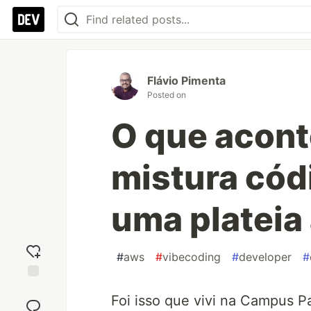
Flávio Pimenta
Posted on
O que acon
mistura códi
uma plateia
#
aws
#
vibecoding
#
developer
#
Add
Foi isso que vivi na Campus Pa
reaction