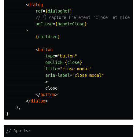
<
dialog
ref
=
{
dialogRef
}
// 👇 capture l'élément 'close' et mise à
onClose
=
{
handleClose
}
>
{
children
}
<
button
type
=
"button"
onClick
=
{
close
}
title
=
"close modal"
aria-label
=
"close modal"
>
                close

</
button
>
</
dialog
>
);
}
// App.tsx