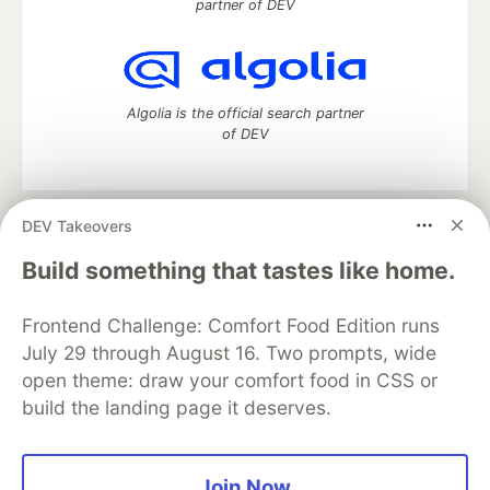
partner of DEV
Algolia is the official search partner
of DEV
DEV Takeovers
DEV Community
— A space to discuss and keep up software
development and manage your software career
Build something that tastes like home.
Home
DEV Challenges
DEV++
Videos
DEV Education Tracks
DEV Help
Advertise on DEV
Frontend Challenge: Comfort Food Edition runs
Organization Accounts
DEV Showcase
About
Contact
July 29 through August 16. Two prompts, wide
Free Postgres Database
DEV Shop
MLH
Code of Conduct
Privacy Policy
Terms of Use
open theme: draw your comfort food in CSS or
Built on
Forem
— the
open source
software that powers
DEV
build the landing page it deserves.
and other inclusive communities.
Made with love and
Ruby on Rails
. DEV Community
©
2016 -
2026.
Join Now