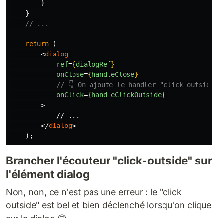
}
}
// ...
return
(
<
dialog
ref
=
{
dialogRef
}
onClose
=
{
handleClose
}
// 👇 On ajoute le handler "click outside
onClick
=
{
handleClickOutside
}
>
            // ...

</
dialog
>
);
Brancher l'écouteur "click-outside" sur
l'élément dialog
Non, non, ce n'est pas une erreur : le "click
outside" est bel et bien déclenché lorsqu'on clique