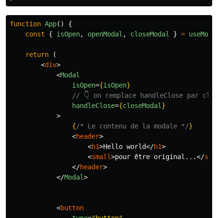
function
App
()
{
const
{
isOpen
,
openModal
,
closeModal
}
=
useModa
return
(
<
div
>
<
Modal
isOpen
=
{
isOpen
}
// 👇 on remplace handleClose par clo
handleClose
=
{
closeModal
}
>
{
/* Le contenu de la modale */
}
<
header
>
<
h1
>
Hello world
</
h1
>
<
small
>
pour être original...
</
sma
</
header
>
</
Modal
>
<
button