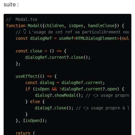
suite :
//  Modal.tsx
function
Modal
({
children
,
isOpen
,
handleClose
})
{
// 👇 L'usage de cet ref va particulièrement nous
const
dialogRef
=
useRef
<
HTMLDialogElement
>
(
null
)
const
close
=
()
=>
{
dialogRef
.
current
?.
close
();
};
useEffect
(()
=>
{
const
dialog
=
dialogRef
.
current
;
if
(
isOpen
&&
!
dialogRef
.
current
?.
open
)
{
dialog
?.
showModal
();
// 👈 usage propre à
}
else
{
dialog
?.
close
();
// 👈 usage propre à l'é
}
},
[
isOpen
]);
return
(