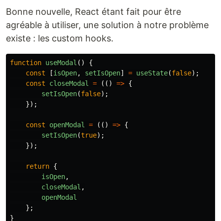
Bonne nouvelle, React étant fait pour être
agréable à utiliser, une solution à notre problème
existe : les custom hooks.
function
useModal
()
{
const
[
isOpen
,
setIsOpen
]
=
useState
(
false
);
const
closeModal
=
(()
=>
{
setIsOpen
(
false
);
});
const
openModal
=
(()
=>
{
setIsOpen
(
true
);
});
return
{
isOpen
,
closeModal
,
openModal
};
}