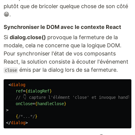
plutôt que de bricoler quelque chose de son côté
😁.
Synchroniser le DOM avec le contexte React
Si
dialog.close()
provoque la fermeture de la
modale, cela ne concerne que la logique DOM.
Pour synchroniser l'état de vos composants
React, la solution consiste à écouter l'événement
émis par la dialog lors de sa fermeture.
close
<
dialog
ref
=
{
dialogRef
}
// 👇 capture l'élément 'close' et invoque handle
onClose
=
{
handleClose
}
>
{
/*...*/
}
</
dialog
>