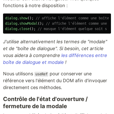
fonctions à notre disposition :
dialog
.
show
();
// affiche l'élément comme une boîte d
dialog
.
showModal
();
// affiche l'élément comme une mo
dialog
.
close
();
// masque l'élément quelque soit s a 
J'utilise alternativement les termes de "modale"
et de "boîte de dialogue". Si besoin, cet article
vous aidera à comprendre
les différences entre
boîte de dialogue et modale
!
Nous utilisons
pour conserver une
useRef
référence vers l'élément du DOM afin d'invoquer
directement ces méthodes.
Contrôle de l'état d'ouverture /
fermeture de la modale