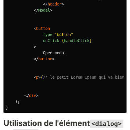
</
header
>
</
Modal
>
<
button
type
=
"button"
onClick
=
{
handleClick
}
>
                Open modal

</
button
>
<
p
>
{
/* le petit Lorem Ipsum qui va bien 
</
div
>
);
}
Utilisation de l'élément
<dialog>