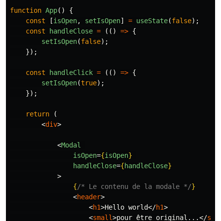
function
App
()
{
const
[
isOpen
,
setIsOpen
]
=
useState
(
false
);
const
handleClose
=
(()
=>
{
setIsOpen
(
false
);
});
const
handleClick
=
(()
=>
{
setIsOpen
(
true
);
});
return
(
<
div
>
<
Modal
isOpen
=
{
isOpen
}
handleClose
=
{
handleClose
}
>
{
/* Le contenu de la modale */
}
<
header
>
<
h1
>
Hello world
</
h1
>
<
small
>
pour être original...
</
sma