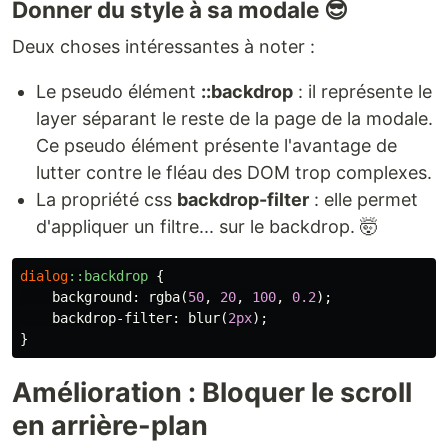
Donner du style à sa modale 😎
Deux choses intéressantes à noter :
Le pseudo élément
::backdrop
: il représente le
layer séparant le reste de la page de la modale.
Ce pseudo élément présente l'avantage de
lutter contre le fléau des DOM trop complexes.
La propriété css
backdrop-filter
: elle permet
d'appliquer un filtre... sur le backdrop. 🤯
dialog
::backdrop
{
background
:
rgba
(
50
,
20
,
100
,
0.2
);
backdrop-filter
:
blur
(
2px
);
}
Amélioration : Bloquer le scroll
en arrière-plan