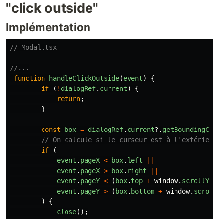
"click outside"
Implémentation
// Modal.tsx
//...
function
handleClickOutside
(
event
)
{
if
(
!
dialogRef
.
current
)
{
return
;
}
const
box
=
dialogRef
.
current
?.
getBoundingCli
// On calcule si le curseur est à l'extérieur
if
(
event
.
pageX
<
box
.
left
||
event
.
pageX
>
box
.
right
||
event
.
pageY
<
(
box
.
top
+
window
.
scrollY
)
event
.
pageY
>
(
box
.
bottom
+
window
.
scroll
)
{
close
();