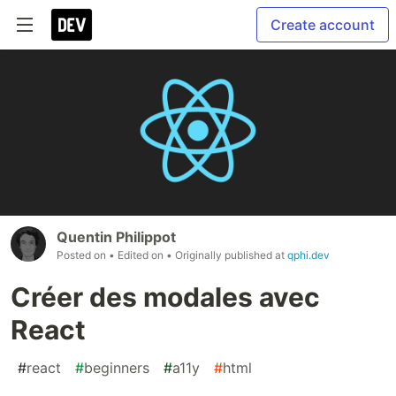
Create account
Quentin Philippot
Posted on
• Edited on
• Originally published at
qphi.dev
Créer des modales avec
React
#
react
#
beginners
#
a11y
#
html