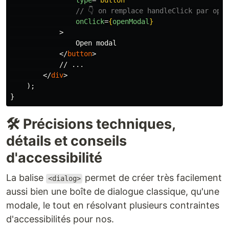
type
=
"button"
// 👇 on remplace handleClick par ope
onClick
=
{
openModal
}
>
                Open modal

</
button
>
            // ...

</
div
>
);
}
🛠 Précisions techniques,
détails et conseils
d'accessibilité
La balise
permet de créer très facilement
<dialog>
aussi bien une boîte de dialogue classique, qu'une
modale, le tout en résolvant plusieurs contraintes
d'accessibilités pour nos.