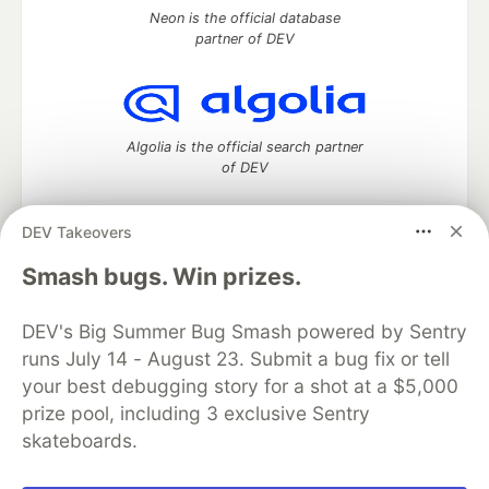
Neon is the official database
partner of DEV
Algolia is the official search partner
of DEV
DEV Takeovers
DEV Community
— A space to discuss and keep up software
Smash bugs. Win prizes.
development and manage your software career
Home
DEV Challenges
DEV++
Videos
DEV's Big Summer Bug Smash powered by Sentry
DEV Education Tracks
DEV Help
Advertise on DEV
runs July 14 - August 23. Submit a bug fix or tell
Organization Accounts
DEV Showcase
About
Contact
your best debugging story for a shot at a $5,000
Free Postgres Database
DEV Shop
MLH
Code of Conduct
Privacy Policy
Terms of Use
prize pool, including 3 exclusive Sentry
Built on
Forem
— the
open source
software that powers
DEV
skateboards.
and other inclusive communities.
Made with love and
Ruby on Rails
. DEV Community
©
2016 -