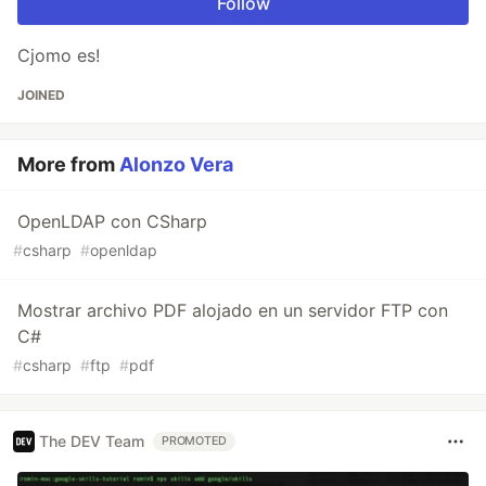
Follow
Cjomo es!
JOINED
More from
Alonzo Vera
OpenLDAP con CSharp
#
csharp
#
openldap
Mostrar archivo PDF alojado en un servidor FTP con
C#
#
csharp
#
ftp
#
pdf
The DEV Team
PROMOTED