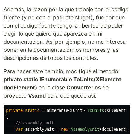
Además, la razon por la que trabajé con el codigo
fuente (y no con el paquete Nuget), fue por que
con el codigo fuente tengo la libertad de poder
elegir lo que quiero que aparezca en mi
documentacion. Asi por ejemplo, no me interesa
poner en la documentación los nombres y las
descripciones de todos los controles.
Para hacer este cambio, modifiqué el metodo:
private static IEnumerable ToUnits(XElement
docElement)
en la clase
Converter.cs
del
proyecto
Vsxmd
para que quede asi:
private
static
IEnumerable
<
IUnit
>
ToUnits
(
XElement
do
{
// assembly unit
var
assemblyUnit
=
new
AssemblyUnit
(
docElement
.
El