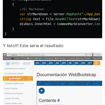
{
//El Markdown
var
strMarkDown
=
Server
.
MapPath
(
"~/App_Data/
string
text
=
File
.
ReadAllText
(
strMarkDown
);
divDocs
.
InnerHtml
=
CommonMarkConverter
.
Conve
}
}
Y listo!!! Este seria el resultado: