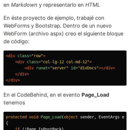
en
Markdown
y representarlo en
HTML
En éste proyecto de ejemplo, trabajé con
WebForms y Bootstrap. Dentro de un nuevo
WebForm (archivo aspx) creo el siguiente bloque
de código:
<div
class=
"row"
>
<div
class=
"col-lg-12 col-md-12"
>
<div
runat=
"server"
id=
"divDocs"
></div>
</div>
</div>
En el CodeBehind, en el evento
Page_Load
tenemos
protected
void
Page_Load
(
object
sender
,
EventArgs
e
)
{
if
(!
Page
.
IsPostBack
)