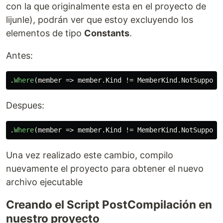
con la que originalmente esta en el proyecto de
lijunle), podrán ver que estoy excluyendo los
elementos de tipo
Constants
.
Antes:
.
Where
(
member
=>
member
.
Kind
!=
MemberKind
.
NotSupport
Despues:
.
Where
(
member
=>
member
.
Kind
!=
MemberKind
.
NotSupport
Una vez realizado este cambio, compilo
nuevamente el proyecto para obtener el nuevo
archivo ejecutable
Creando el Script PostCompilación en
nuestro proyecto