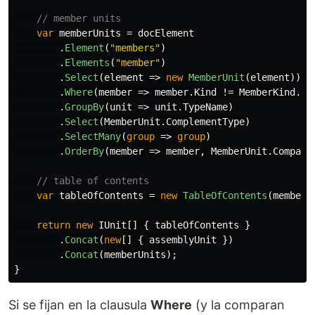
// member units
var
memberUnits
=
docElement
.
Element
(
"members"
)
.
Elements
(
"member"
)
.
Select
(
element
=>
new
MemberUnit
(
element
))
.
Where
(
member
=>
member
.
Kind
!=
MemberKind
.
No
.
GroupBy
(
unit
=>
unit
.
TypeName
)
.
Select
(
MemberUnit
.
ComplementType
)
.
SelectMany
(
group
=>
group
)
.
OrderBy
(
member
=>
member
,
MemberUnit
.
Compare
// table of contents
var
tableOfContents
=
new
TableOfContents
(
memberU
return
new
IUnit
[]
{
tableOfContents
}
.
Concat
(
new
[]
{
assemblyUnit
})
.
Concat
(
memberUnits
);
}
Si se fijan en la clausula
Where
(y la comparan