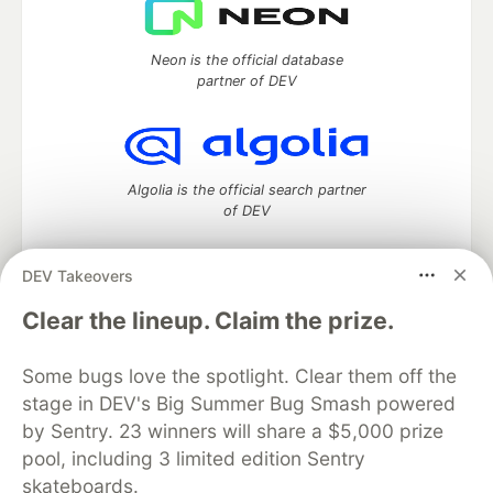
Neon is the official database
partner of DEV
Algolia is the official search partner
of DEV
DEV Takeovers
DEV Community
— A space to discuss and keep up software
Clear the lineup. Claim the prize.
development and manage your software career
Home
DEV Challenges
DEV++
Videos
Some bugs love the spotlight. Clear them off the
DEV Education Tracks
DEV Help
Advertise on DEV
stage in DEV's Big Summer Bug Smash powered
Organization Accounts
DEV Showcase
About
Contact
by Sentry. 23 winners will share a $5,000 prize
Free Postgres Database
DEV Shop
MLH
Code of Conduct
Privacy Policy
Terms of Use
pool, including 3 limited edition Sentry
Built on
Forem
— the
open source
software that powers
DEV
skateboards.