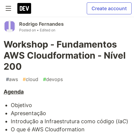
Create account
Rodrigo Fernandes
Posted on
• Edited on
Workshop - Fundamentos
AWS Cloudformation - Nível
200
#
aws
#
cloud
#
devops
Agenda
Objetivo
Apresentação
Introdução a Infraestrutura como código (
IaC
)
O que é AWS Cloudformation