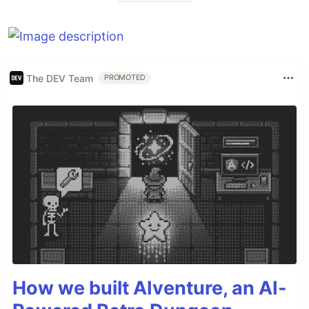
The DEV Team
PROMOTED
How we built AIventure, an AI-