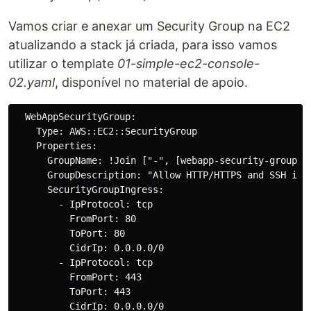
Vamos criar e anexar um Security Group na EC2
atualizando a stack já criada, para isso vamos
utilizar o template
01-simple-ec2-console-
02.yaml
, disponível no material de apoio.
  WebAppSecurityGroup:

    Type: AWS::EC2::SecurityGroup

    Properties:

      GroupName: !Join ["-", [webapp-security-group, d
      GroupDescription: "Allow HTTP/HTTPS and SSH inbo
      SecurityGroupIngress:

        - IpProtocol: tcp

          FromPort: 80

          ToPort: 80

          CidrIp: 0.0.0.0/0

        - IpProtocol: tcp

          FromPort: 443

          ToPort: 443

          CidrIp: 0.0.0.0/0
