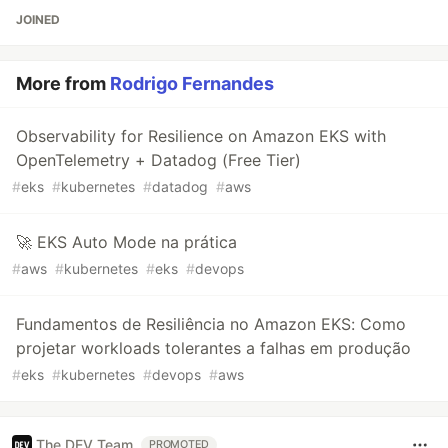
JOINED
More from
Rodrigo Fernandes
Observability for Resilience on Amazon EKS with
OpenTelemetry + Datadog (Free Tier)
#
eks
#
kubernetes
#
datadog
#
aws
🚀 EKS Auto Mode na prática
#
aws
#
kubernetes
#
eks
#
devops
Fundamentos de Resiliência no Amazon EKS: Como
projetar workloads tolerantes a falhas em produção
#
eks
#
kubernetes
#
devops
#
aws
The DEV Team
PROMOTED