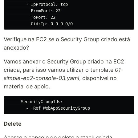
        - IpProtocol: tcp

          FromPort: 22

          ToPort: 22

Verifique na EC2 se o Security Group criado está
anexado?
Vamos anexar o Security Group criado na EC2
criada, para isso vamos utilizar o template
01-
simple-ec2-console-03.yaml
, disponível no
material de apoio.
      SecurityGroupIds:

Delete
Acesse a console de delete a stack criada.