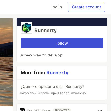
Log in
Create account
Runnerty
Follow
A new way to develop
More from
Runnerty
¿Cómo empezar a usar Runnerty?
#
workflow
#
node
#
javascript
#
webdev
The DEV Team
PROMOTED