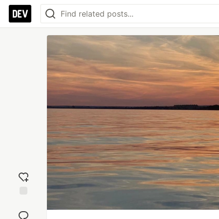
Add
reaction