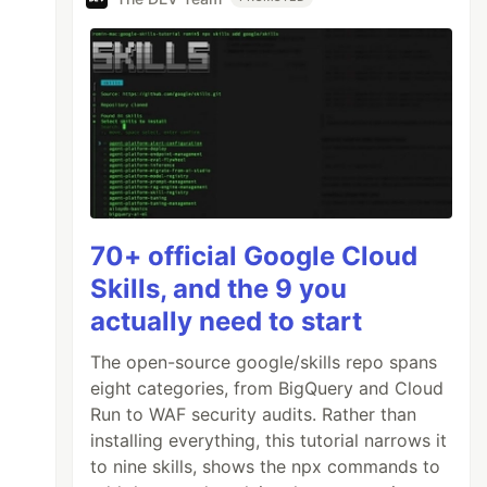
70+ official Google Cloud
Skills, and the 9 you
actually need to start
The open-source google/skills repo spans
eight categories, from BigQuery and Cloud
Run to WAF security audits. Rather than
installing everything, this tutorial narrows it
to nine skills, shows the npx commands to