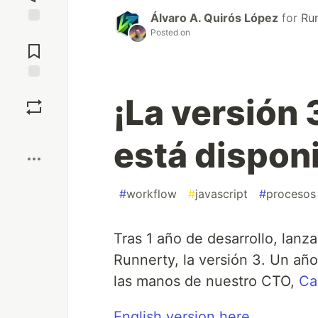
Álvaro A. Quirós López
for
Ru
Posted on
Jump to
Comments
Save
¡La versión 
Boost
está disponi
#
workflow
#
javascript
#
procesos
Tras 1 año de desarrollo, lan
Runnerty, la versión 3. Un añ
las manos de nuestro CTO,
Ca
English version here.