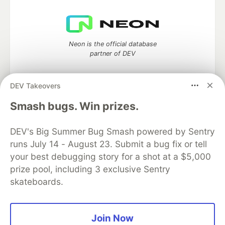
Neon is the official database
partner of DEV
DEV Takeovers
Algolia is the official search partner
Smash bugs. Win prizes.
of DEV
DEV's Big Summer Bug Smash powered by Sentry
runs July 14 - August 23. Submit a bug fix or tell
your best debugging story for a shot at a $5,000
DEV Community
— A space to discuss and keep up software
prize pool, including 3 exclusive Sentry
development and manage your software career
skateboards.
Home
DEV Challenges
DEV++
Videos
DEV Education Tracks
DEV Help
Advertise on DEV
Organization Accounts
DEV Showcase
About
Contact
Free Postgres Database
DEV Shop
MLH
Join Now
Code of Conduct
Privacy Policy
Terms of Use