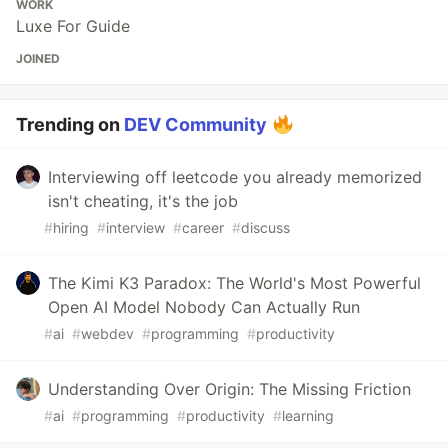
WORK
Luxe For Guide
JOINED
Trending on
DEV Community
Interviewing off leetcode you already memorized
isn't cheating, it's the job
#
hiring
#
interview
#
career
#
discuss
The Kimi K3 Paradox: The World's Most Powerful
Open AI Model Nobody Can Actually Run
#
ai
#
webdev
#
programming
#
productivity
Understanding Over Origin: The Missing Friction
#
ai
#
programming
#
productivity
#
learning