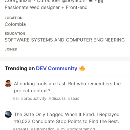
Coorganizer - Cofounder @boyaconf 💻 - 🤗
Passionate Web designer + Front-end
LOCATION
Colombia
EDUCATION
SOFTWARE SYSTEMS AND COMPUTER ENGINEERING
JOINED
Trending on
DEV Community
AI coding tools are fast. But who remembers the
project context?
#
ai
#
productivity
#
discuss
#
saas
The Gate Only Logged When It Fired. I Replayed
116,022 Candidate Stop Points to Find the Rest.
#
agents
#
automation
#
llm
#
programming