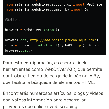
from
selenium.webdriver.support.ui
import
WebDriverWa
from
selenium.webdriver.common.by
import
By
browser
=
webdriver
.
Chrome
()
browser
.
get
(
'
http://www.pagina_prueba_aqui.com
'
)
elem
=
browser
.
find_element
(
By
.
NAME
,
'
p
'
)
browser
.
quit
()
Para esta configuración, es esencial incluir
herramientas como
WebDriverWait
, que permite
controlar el tiempo de carga de la página, y
By
,
que facilita la búsqueda de elementos HTML.
Encontrarás numerosos artículos, blogs y videos
con valiosa información para desarrollar
proyectos que utilicen web scraping.