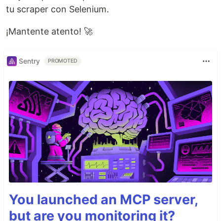
tu scraper con Selenium.
¡Mantente atento! 🚀
Sentry
PROMOTED
You launched an MCP server,
but are you monitoring it?