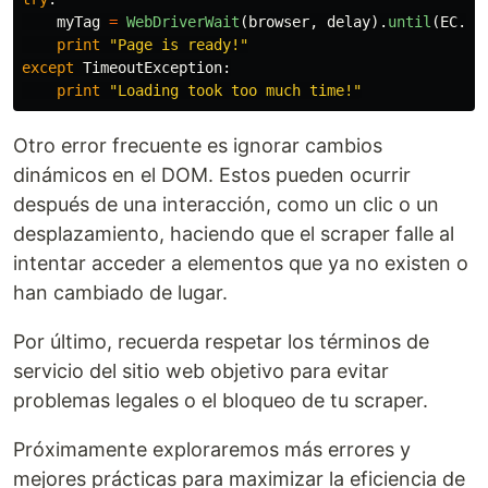
myTag
=
WebDriverWait
(
browser
,
delay
).
until
(
EC
.
pr
print
"
Page is ready!
"
except
TimeoutException
:
print
"
Loading took too much time!
"
Otro error frecuente es ignorar cambios
dinámicos en el DOM. Estos pueden ocurrir
después de una interacción, como un clic o un
desplazamiento, haciendo que el scraper falle al
intentar acceder a elementos que ya no existen o
han cambiado de lugar.
Por último, recuerda respetar los términos de
servicio del sitio web objetivo para evitar
problemas legales o el bloqueo de tu scraper.
Próximamente exploraremos más errores y
mejores prácticas para maximizar la eficiencia de