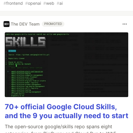
#
frontend
#
openai
#
web
#
ai
The DEV Team
PROMOTED
70+ official Google Cloud Skills,
and the 9 you actually need to start
The open-source google/skills repo spans eight