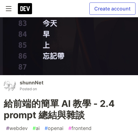
Create account
shunnNet
Posted on
給前端的簡單 AI 教學 - 2.4
prompt 總結與雜談
#
webdev
#
ai
#
openai
#
frontend