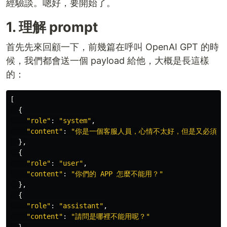
經驗談。嗯好，要開始了。
1. 理解 prompt
首先先來回顧一下，前幾篇在呼叫 OpenAI GPT 的時
候，我們都會送一個 payload 給他，大概是長這樣
的：
[
{
"
role
"
:
"
system
"
,
"
content
"
:
"
你是一個客服人員，心情不太好，但是又必須保
},
{
"
role
"
:
"
user
"
,
"
content
"
:
"
你們的 APP 怎麼不能用？
"
},
{
"
role
"
:
"
assistant
"
,
"
content
"
:
"
請問是哪裡不能用呢？
"