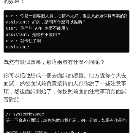
的效果：
user: 你是一個客服人員，心情不太好，但是又必須保持專業的跟客
assistant: 好的，請問有什麼可以協助？ 

user: 你們的 APP 怎麼不能用？

assistant: 是哪裡不能用？

user: 就卡住了啊 

既然有類似效果，那這兩者有什麼不同呢？
你可以把他想成一個去面試的感覺。比方說你今天去
面試，然後面試前負責接待的人跟你說了一些注意事
項，然後面試開始了，你按照前面的注意事項跟面試
官對話：
// systemMessage

等一下會進行面試，請你先做自我介紹，約一分鐘，如果有作品的話，
面試官：你好，請開始。 // userMessage
