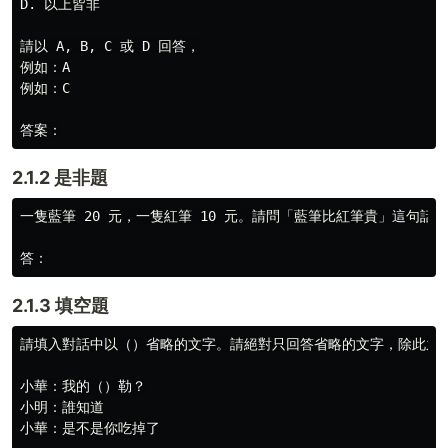
D. 以上皆非

請以 A, B, C 或 D 回答，

例如：A

例如：C

2.1.2 是非題
一隻藍筆 20 元，一隻紅筆 10 元。請問「藍筆比紅筆貴」這句話
2.1.3 填空題
請填入對話中以（）省略的文字。請絕對只回答省略的文字，除此之外
小華：我的（）勒？

小明：誰知道

小華：是不是你吃掉了
