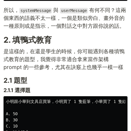
所以，
與
有何不同？這兩
systemMessage
userMessage
個東西的語義不太一樣，一個是類似旁白、畫外音的
一種原則或是指示，一個對話之中對方跟你說的話。
2. 填鴨式教育
是這樣的，在還是學生的時候，你可能遇到各種填鴨
式教育的題型，我覺得非常適合拿來當作架構
prompt 的一些參考，尤其在訣竅上也幾乎一模一樣
2.1 題型
2.1.1 選擇題
小明跟小華到文具店買筆，小明買了 1 隻藍筆，小華買了 1 隻紅筆
A. 50

B. 30

C. 10
