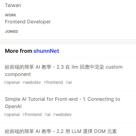
Taiwan
WORK
Frontend Developer
JOINED
More from
shunnNet
給前端的簡單 AI 教學 - 2.3 在 llm 回應中渲染 custom
component
#
openai
#
webdev
#
frontend
#
ai
Simple AI Tutorial for Front-end - 1. Connecting to
OpenAI
#
openai
#
frontend
#
ai
#
webdev
給前端的簡單 AI 教學 - 2.2 用 LLM 選擇 DOM 元素