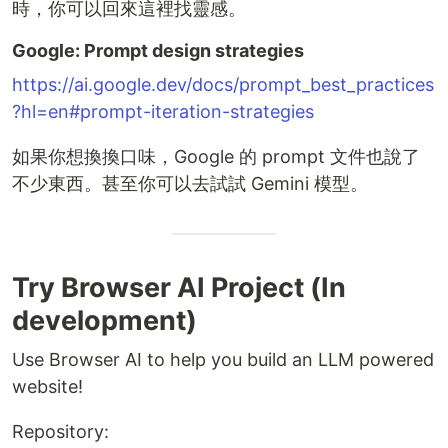
時，你可以回來這裡找靈感。
Google: Prompt design strategies
https://ai.google.dev/docs/prompt_best_practices
?hl=en#prompt-iteration-strategies
如果你想換換口味，Google 的 prompt 文件也說了
不少東西。甚至你可以去試試 Gemini 模型。
Try Browser AI Project (In
development)
Use Browser AI to help you build an LLM powered
website!
Repository: