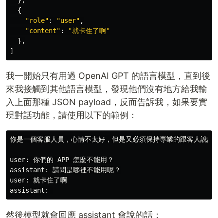
},
{
"
role
"
:
"
user
"
,
"
content
"
:
"
就卡住了啊
"
},
]
我一開始只有用過 OpenAI GPT 的語言模型，直到後
來我接觸到其他語言模型，發現他們沒有地方給我輸
入上面那種 JSON payload，反而告訴我，如果要實
現對話功能，請使用以下的範例：
你是一個客服人員，心情不太好，但是又必須保持專業的跟客人說話。
user: 你們的 APP 怎麼不能用？

assistant: 請問是哪裡不能用呢？

user: 就卡住了啊

然後模型就會回應 assistant 會說的話：