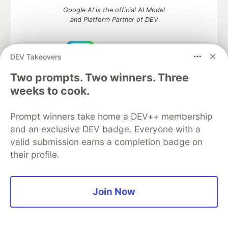
Google AI is the official AI Model
and Platform Partner of DEV
DEV Takeovers
Neon is the official database
Two prompts. Two winners. Three
partner of DEV
weeks to cook.
Prompt winners take home a DEV++ membership
and an exclusive DEV badge. Everyone with a
Algolia is the official search partner
of DEV
valid submission earns a completion badge on
their profile.
DEV Community
— A space to discuss and keep up software
Join Now
development and manage your software career
Home
DEV Challenges
DEV++
Videos
DEV Education Tracks
DEV Help
Advertise on DEV