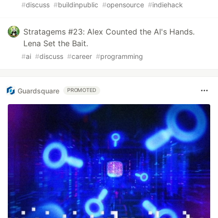
#
discuss
#
buildinpublic
#
opensource
#
indiehack
Stratagems #23: Alex Counted the AI's Hands.
Lena Set the Bait.
#
ai
#
discuss
#
career
#
programming
Guardsquare
PROMOTED