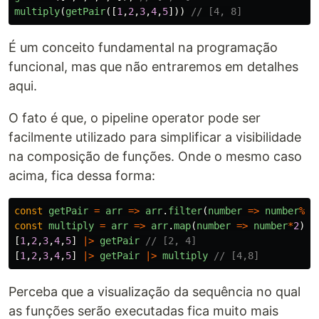
multiply
(
getPair
([
1
,
2
,
3
,
4
,
5
]))
// [4, 8]
É um conceito fundamental na programação
funcional, mas que não entraremos em detalhes
aqui.
O fato é que, o pipeline operator pode ser
facilmente utilizado para simplificar a visibilidade
na composição de funções. Onde o mesmo caso
acima, fica dessa forma:
const
getPair
=
arr
=>
arr
.
filter
(
number
=>
number
%
2
=
const
multiply
=
arr
=>
arr
.
map
(
number
=>
number
*
2
)
[
1
,
2
,
3
,
4
,
5
]
|>
getPair
// [2, 4]
[
1
,
2
,
3
,
4
,
5
]
|>
getPair
|>
multiply
// [4,8]
Perceba que a visualização da sequência no qual
as funções serão executadas fica muito mais