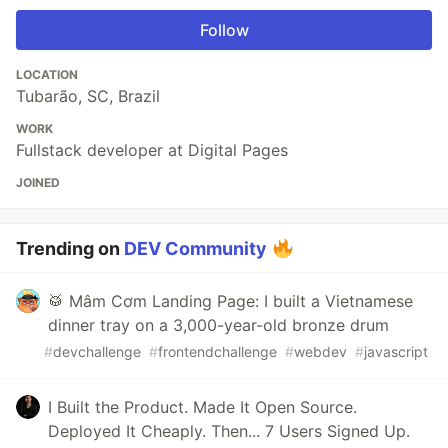
Follow
LOCATION
Tubarão, SC, Brazil
WORK
Fullstack developer at Digital Pages
JOINED
Trending on
DEV Community
🥁 Mâm Cơm Landing Page: I built a Vietnamese
dinner tray on a 3,000-year-old bronze drum
#
devchallenge
#
frontendchallenge
#
webdev
#
javascript
I Built the Product. Made It Open Source.
Deployed It Cheaply. Then... 7 Users Signed Up.