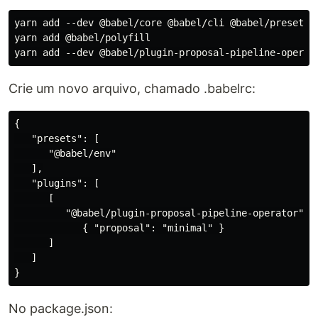
yarn add --dev @babel/core @babel/cli @babel/preset-en
yarn add @babel/polyfill

Crie um novo arquivo, chamado .babelrc:
{

   "presets": [

      "@babel/env"

   ],

   "plugins": [

      [

         "@babel/plugin-proposal-pipeline-operator",

            { "proposal": "minimal" }

      ]

   ]

No package.json: