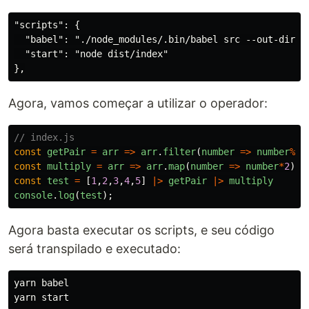
"scripts": {

  "babel": "./node_modules/.bin/babel src --out-dir di
  "start": "node dist/index"

Agora, vamos começar a utilizar o operador:
// index.js
const
getPair
=
arr
=>
arr
.
filter
(
number
=>
number
%
2
=
const
multiply
=
arr
=>
arr
.
map
(
number
=>
number
*
2
)
const
test
=
[
1
,
2
,
3
,
4
,
5
]
|>
getPair
|>
multiply
console
.
log
(
test
);
Agora basta executar os scripts, e seu código
será transpilado e executado:
yarn babel
