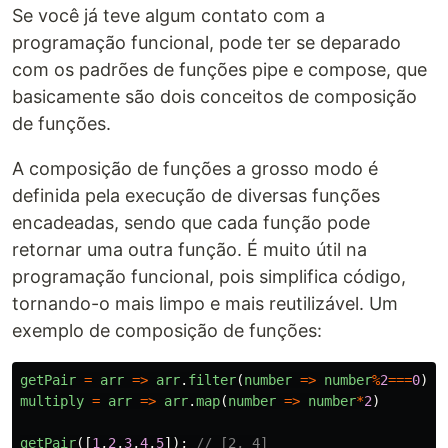
Se você já teve algum contato com a
programação funcional, pode ter se deparado
com os padrões de funções pipe e compose, que
basicamente são dois conceitos de composição
de funções.
A composição de funções a grosso modo é
definida pela execução de diversas funções
encadeadas, sendo que cada função pode
retornar uma outra função. É muito útil na
programação funcional, pois simplifica código,
tornando-o mais limpo e mais reutilizável. Um
exemplo de composição de funções:
getPair
=
arr
=>
arr
.
filter
(
number
=>
number
%
2
===
0
)
multiply
=
arr
=>
arr
.
map
(
number
=>
number
*
2
)
getPair
([
1
,
2
,
3
,
4
,
5
]);
// [2, 4]