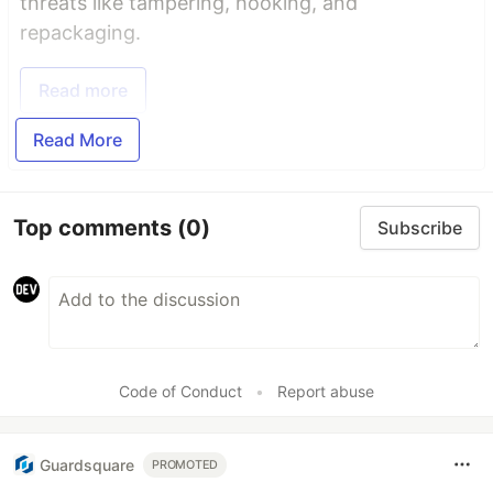
threats like tampering, hooking, and
repackaging.
Read more
Read More
Top comments
(0)
Subscribe
Code of Conduct
•
Report abuse
Guardsquare
PROMOTED