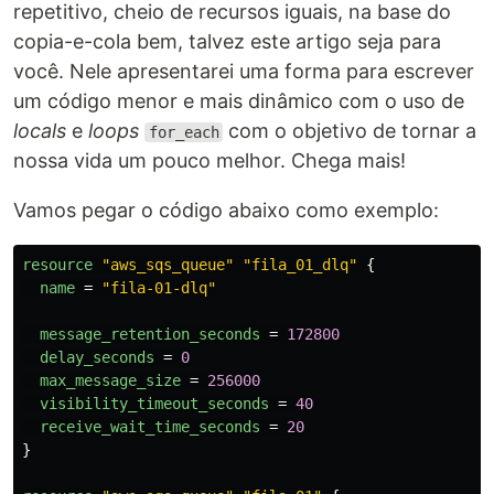
repetitivo, cheio de recursos iguais, na base do
copia-e-cola bem, talvez este artigo seja para
você. Nele apresentarei uma forma para escrever
um código menor e mais dinâmico com o uso de
locals
e
loops
com o objetivo de tornar a
for_each
nossa vida um pouco melhor. Chega mais!
Vamos pegar o código abaixo como exemplo:
resource
"aws_sqs_queue"
"fila_01_dlq"
{
name
=
"fila-01-dlq"
message_retention_seconds
=
172800
delay_seconds
=
0
max_message_size
=
256000
visibility_timeout_seconds
=
40
receive_wait_time_seconds
=
20
}