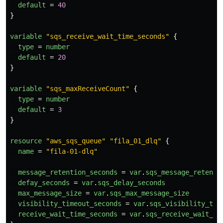
default
=
40
}
variable
"sqs_receive_wait_time_seconds"
{
type
=
number
default
=
20
}
variable
"sqs_maxReceiveCount"
{
type
=
number
default
=
3
}
resource
"aws_sqs_queue"
"fila_01_dlq"
{
name
=
"fila-01-dlq"
message_retention_seconds
=
var
.
sqs_message_retenti
defay_seconds
=
var
.
sqs_delay_seconds
max_message_size
=
var
.
sqs_max_message_size
visibility_timeout_seconds
=
var
.
sqs_visibility_tim
receive_wait_time_seconds
=
var
.
sqs_receive_wait_ti