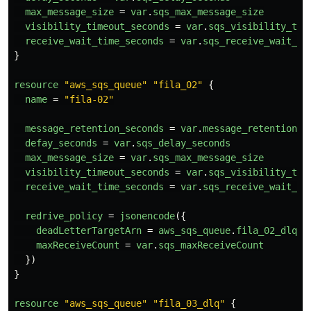
max_message_size
=
var
.
sqs_max_message_size
visibility_timeout_seconds
=
var
.
sqs_visibility_tim
receive_wait_time_seconds
=
var
.
sqs_receive_wait_ti
}
resource
"aws_sqs_queue"
"fila_02"
{
name
=
"fila-02"
message_retention_seconds
=
var
.
message_retention_s
defay_seconds
=
var
.
sqs_delay_seconds
max_message_size
=
var
.
sqs_max_message_size
visibility_timeout_seconds
=
var
.
sqs_visibility_tim
receive_wait_time_seconds
=
var
.
sqs_receive_wait_ti
redrive_policy
=
jsonencode
({
deadLetterTargetArn
=
aws_sqs_queue
.
fila_02_dlq
.
a
maxReceiveCount
=
var
.
sqs_maxReceiveCount
})
}
resource
"aws_sqs_queue"
"fila_03_dlq"
{