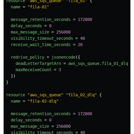
resource
"aws_sqs_queue"
"fila_01"
{
name
=
"fila-01"
message_retention_seconds
=
172800
delay_seconds
=
0
max_message_size
=
256000
visibility_timeout_seconds
=
40
receive_wait_time_seconds
=
20
redrive_policy
=
jsonencode
({
deadLetterTargetArn
=
aws_sqs_queue
.
fila_01_dlq
.
a
maxReceiveCount
=
3
})
}
resource
"aws_sqs_queue"
"fila_02_dlq"
{
name
=
"fila-02-dlq"
message_retention_seconds
=
172800
delay_seconds
=
0
max_message_size
=
256000
visibility_timeout_seconds
=
40