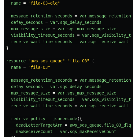
name
=
"fila-03-dlq"
message_retention_seconds
=
var
.
message_retention_s
defay_seconds
=
var
.
sqs_delay_seconds
max_message_size
=
var
.
sqs_max_message_size
visibility_timeout_seconds
=
var
.
sqs_visibility_tim
receive_wait_time_seconds
=
var
.
sqs_receive_wait_ti
}
resource
"aws_sqs_queue"
"fila_03"
{
name
=
"fila-03"
message_retention_seconds
=
var
.
message_retention_s
defay_seconds
=
var
.
sqs_delay_seconds
max_message_size
=
var
.
sqs_max_message_size
visibility_timeout_seconds
=
var
.
sqs_visibility_tim
receive_wait_time_seconds
=
var
.
sqs_receive_wait_ti
redrive_policy
=
jsonencode
({
deadLetterTargetArn
=
aws_sqs_queue
.
fila_03_dlq
.
a
maxReceiveCount
=
var
.
sqs_maxReceiveCount