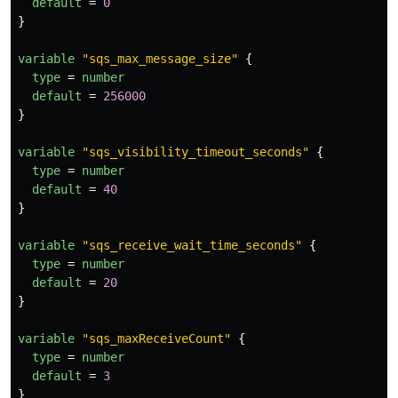
default
=
0
}
variable
"sqs_max_message_size"
{
type
=
number
default
=
256000
}
variable
"sqs_visibility_timeout_seconds"
{
type
=
number
default
=
40
}
variable
"sqs_receive_wait_time_seconds"
{
type
=
number
default
=
20
}
variable
"sqs_maxReceiveCount"
{
type
=
number
default
=
3
}