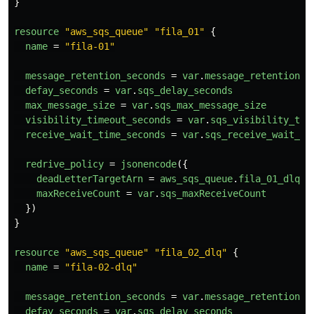
}
resource
"aws_sqs_queue"
"fila_01"
{
name
=
"fila-01"
message_retention_seconds
=
var
.
message_retention_s
defay_seconds
=
var
.
sqs_delay_seconds
max_message_size
=
var
.
sqs_max_message_size
visibility_timeout_seconds
=
var
.
sqs_visibility_tim
receive_wait_time_seconds
=
var
.
sqs_receive_wait_ti
redrive_policy
=
jsonencode
({
deadLetterTargetArn
=
aws_sqs_queue
.
fila_01_dlq
.
a
maxReceiveCount
=
var
.
sqs_maxReceiveCount
})
}
resource
"aws_sqs_queue"
"fila_02_dlq"
{
name
=
"fila-02-dlq"
message_retention_seconds
=
var
.
message_retention_s
defay_seconds
=
var
.
sqs_delay_seconds