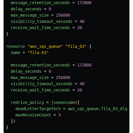
message_retention_seconds
=
172800
delay_seconds
=
0
max_message_size
=
256000
visibility_timeout_seconds
=
40
receive_wait_time_seconds
=
20
}
resource
"aws_sqs_queue"
"fila_03"
{
name
=
"fila-03"
message_retention_seconds
=
172800
delay_seconds
=
0
max_message_size
=
256000
visibility_timeout_seconds
=
40
receive_wait_time_seconds
=
20
redrive_policy
=
jsonencode
({
deadLetterTargetArn
=
aws_sqs_queue
.
fila_03_dlq
.
a
maxReceiveCount
=
3
})
}