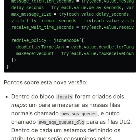
message_retention_seconds
=
try
(
each
.
value
.
message_
delay_seconds
=
try
(
each
.
value
.
delay_seconds
,
var
.
s
max_message_size
=
try
(
each
.
value
.
delay_seconds
,
va
visibility_timeout_seconds
=
try
(
each
.
value
.
visibil
receive_wait_time_seconds
=
try
(
each
.
value
.
receive_
redrive_policy
=
jsonencode
({
deadLetterTargetArn
=
each
.
value
.
deadLetterTarget
maxReceiveCount
=
try
(
each
.
value
.
maxReceiveCount
,
})
}
Pontos sobre esta nova versão:
Dentro do bloco
foram criados dois
locals
maps
: um para armazenar as nossas filas
normais chamado
, e outro
aws_sqs_queues
chamado
para as filas DLQ.
aws_sqs_queues_dlq
Dentro de cada um estamos definindo os
atributos que serão consumidos pelos