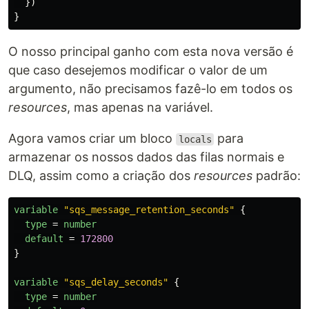
})
}
O nosso principal ganho com esta nova versão é
que caso desejemos modificar o valor de um
argumento, não precisamos fazê-lo em todos os
resources
, mas apenas na variável.
Agora vamos criar um bloco
para
locals
armazenar os nossos dados das filas normais e
DLQ, assim como a criação dos
resources
padrão:
variable
"sqs_message_retention_seconds"
{
type
=
number
default
=
172800
}
variable
"sqs_delay_seconds"
{
type
=
number