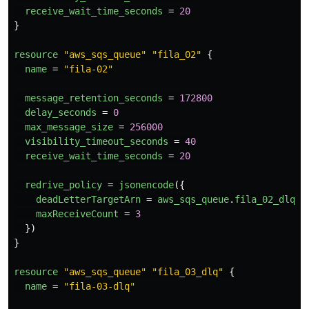
receive_wait_time_seconds
=
20
}
resource
"aws_sqs_queue"
"fila_02"
{
name
=
"fila-02"
message_retention_seconds
=
172800
delay_seconds
=
0
max_message_size
=
256000
visibility_timeout_seconds
=
40
receive_wait_time_seconds
=
20
redrive_policy
=
jsonencode
({
deadLetterTargetArn
=
aws_sqs_queue
.
fila_02_dlq
.
a
maxReceiveCount
=
3
})
}
resource
"aws_sqs_queue"
"fila_03_dlq"
{
name
=
"fila-03-dlq"