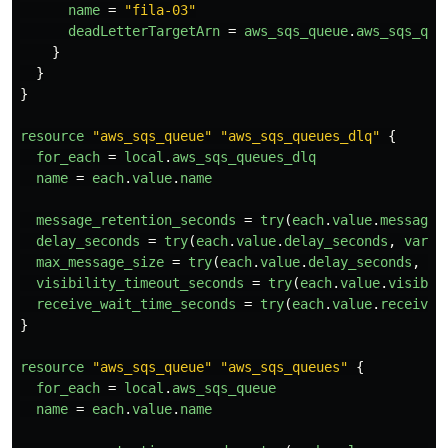
name
=
"fila-03"
deadLetterTargetArn
=
aws_sqs_queue
.
aws_sqs_que
}
}
}
resource
"aws_sqs_queue"
"aws_sqs_queues_dlq"
{
for_each
=
local
.
aws_sqs_queues_dlq
name
=
each
.
value
.
name
message_retention_seconds
=
try
(
each
.
value
.
message_
delay_seconds
=
try
(
each
.
value
.
delay_seconds
,
var
.
s
max_message_size
=
try
(
each
.
value
.
delay_seconds
,
va
visibility_timeout_seconds
=
try
(
each
.
value
.
visibil
receive_wait_time_seconds
=
try
(
each
.
value
.
receive_
}
resource
"aws_sqs_queue"
"aws_sqs_queues"
{
for_each
=
local
.
aws_sqs_queue
name
=
each
.
value
.
name