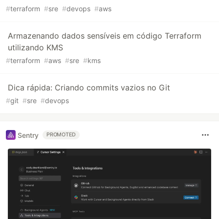
#
terraform
#
sre
#
devops
#
aws
Armazenando dados sensíveis em código Terraform
utilizando KMS
#
terraform
#
aws
#
sre
#
kms
Dica rápida: Criando commits vazios no Git
#
git
#
sre
#
devops
Sentry
PROMOTED