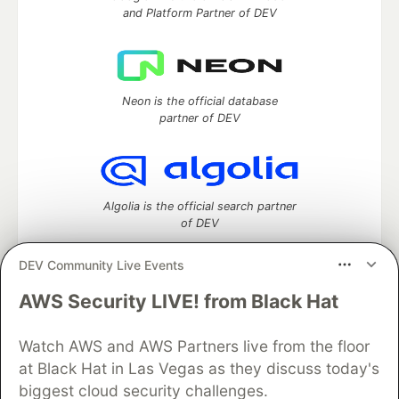
and Platform Partner of DEV
Neon is the official database
partner of DEV
Algolia is the official search partner
of DEV
DEV Community Live Events
AWS Security LIVE! from Black Hat
DEV Community
— A space to discuss and keep up software
development and manage your software career
Home
DEV Challenges
DEV++
Videos
Watch AWS and AWS Partners live from the floor
DEV Education Tracks
DEV Help
Advertise on DEV
at Black Hat in Las Vegas as they discuss today's
Organization Accounts
DEV Showcase
About
Contact
biggest cloud security challenges.