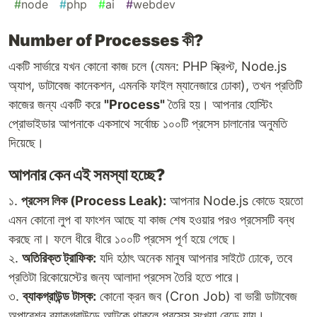
#
node
#
php
#
ai
#
webdev
Number of Processes কী?
একটি সার্ভারে যখন কোনো কাজ চলে (যেমন: PHP স্ক্রিপ্ট, Node.js
অ্যাপ, ডাটাবেজ কানেকশন, এমনকি ফাইল ম্যানেজারে ঢোকা), তখন প্রতিটি
কাজের জন্য একটি করে
"Process"
তৈরি হয়। আপনার হোস্টিং
প্রোভাইডার আপনাকে একসাথে সর্বোচ্চ ১০০টি প্রসেস চালানোর অনুমতি
দিয়েছে।
আপনার কেন এই সমস্যা হচ্ছে?
১.
প্রসেস লিক (Process Leak):
আপনার Node.js কোডে হয়তো
এমন কোনো লুপ বা ফাংশন আছে যা কাজ শেষ হওয়ার পরও প্রসেসটি বন্ধ
করছে না। ফলে ধীরে ধীরে ১০০টি প্রসেস পূর্ণ হয়ে গেছে।
২.
অতিরিক্ত ট্রাফিক:
যদি হঠাৎ অনেক মানুষ আপনার সাইটে ঢোকে, তবে
প্রতিটা রিকোয়েস্টের জন্য আলাদা প্রসেস তৈরি হতে পারে।
৩.
ব্যাকগ্রাউন্ড টাস্ক:
কোনো ক্রন জব (Cron Job) বা ভারী ডাটাবেজ
অপারেশন ব্যাকগ্রাউন্ডে আটকে থাকলে প্রসেস সংখ্যা বেড়ে যায়।