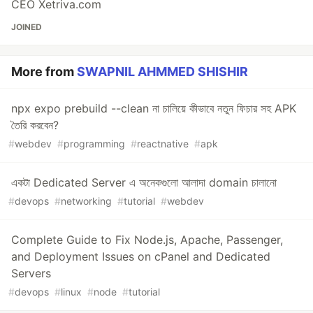
CEO Xetriva.com
JOINED
More from
SWAPNIL AHMMED SHISHIR
npx expo prebuild --clean না চালিয়ে কীভাবে নতুন ফিচার সহ APK
তৈরি করবেন?
#
webdev
#
programming
#
reactnative
#
apk
একটা Dedicated Server এ অনেকগুলো আলাদা domain চালানো
#
devops
#
networking
#
tutorial
#
webdev
Complete Guide to Fix Node.js, Apache, Passenger,
and Deployment Issues on cPanel and Dedicated
Servers
#
devops
#
linux
#
node
#
tutorial