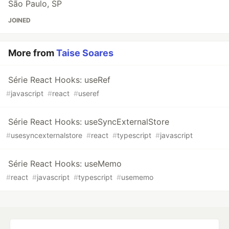
São Paulo, SP
JOINED
More from
Taise Soares
Série React Hooks: useRef
#
javascript
#
react
#
useref
Série React Hooks: useSyncExternalStore
#
usesyncexternalstore
#
react
#
typescript
#
javascript
Série React Hooks: useMemo
#
react
#
javascript
#
typescript
#
usememo