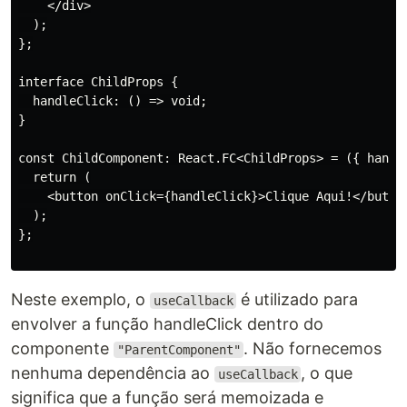
    </div>

  );

};

interface ChildProps {

  handleClick: () => void;

}

const ChildComponent: React.FC<ChildProps> = ({ handle
  return (

    <button onClick={handleClick}>Clique Aqui!</button
  );

};

Neste exemplo, o
é utilizado para
useCallback
envolver a função handleClick dentro do
componente
. Não fornecemos
"ParentComponent"
nenhuma dependência ao
, o que
useCallback
significa que a função será memoizada e