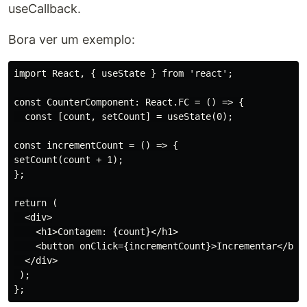
useCallback.
Bora ver um exemplo:
import React, { useState } from 'react';

const CounterComponent: React.FC = () => {

  const [count, setCount] = useState(0);

const incrementCount = () => {

setCount(count + 1);

};

return (

  <div>

    <h1>Contagem: {count}</h1>

    <button onClick={incrementCount}>Incrementar</butt
  </div>

 );
