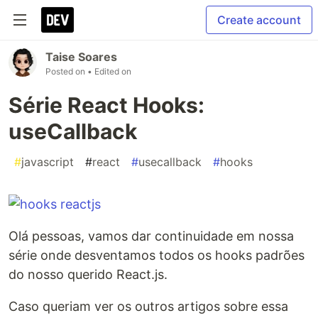
Create account
Taise Soares
Posted on
• Edited on
Série React Hooks:
useCallback
#
javascript
#
react
#
usecallback
#
hooks
Olá pessoas, vamos dar continuidade em nossa
série onde desventamos todos os hooks padrões
do nosso querido React.js.
Caso queriam ver os outros artigos sobre essa