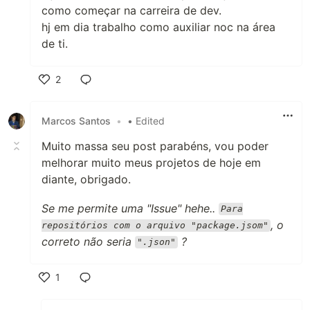
como começar na carreira de dev.
hj em dia trabalho como auxiliar noc na área
de ti.
2
Like
Marcos Santos
•
• Edited
Muito massa seu post parabéns, vou poder
melhorar muito meus projetos de hoje em
diante, obrigado.
Se me permite uma "Issue" hehe..
Para
, o
repositórios com o arquivo "package.jsom"
correto não seria
?
".json"
1
Like