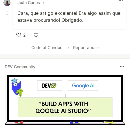
João Carlos
•
Cara, que artigo excelente! Era algo assim que
estava procurando! Obrigado.
2
Like
Code of Conduct
•
Report abuse
DEV Community