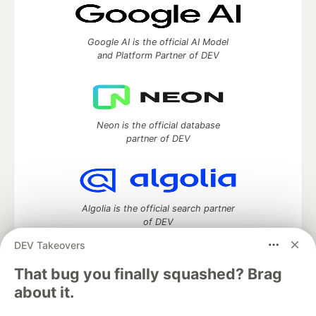
Google AI is the official AI Model
and Platform Partner of DEV
Neon is the official database
partner of DEV
Algolia is the official search partner
of DEV
DEV Takeovers
That bug you finally squashed? Brag
DEV Community
— A space to discuss and keep up software
about it.
development and manage your software career