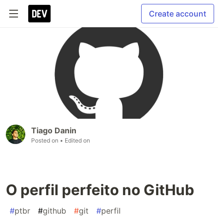
Create account
Tiago Danin
Posted on
• Edited on
O perfil perfeito no GitHub
#
ptbr
#
github
#
git
#
perfil