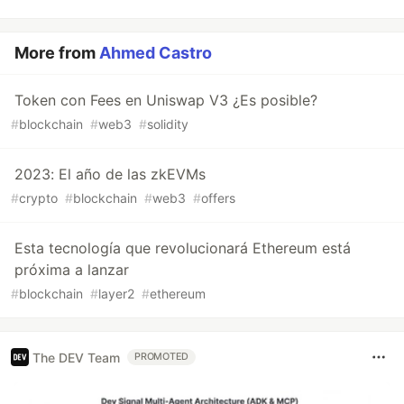
More from
Ahmed Castro
Token con Fees en Uniswap V3 ¿Es posible?
#
blockchain
#
web3
#
solidity
2023: El año de las zkEVMs
#
crypto
#
blockchain
#
web3
#
offers
Esta tecnología que revolucionará Ethereum está
próxima a lanzar
#
blockchain
#
layer2
#
ethereum
The DEV Team
PROMOTED