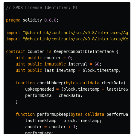
pragma
solidity
0.8
.
6
;
import
"@chainlink/contracts/src/v0.8/interfaces/Aggr
import
"@chainlink/contracts/src/v0.8/interfaces/Keep
contract
Counter
is
KeeperCompatibleInterface
{
uint
public
counter
=
0
;
uint
public
immutable
interval
=
60
;
uint
public
lastTimeStamp
=
block
.
timestamp
;
function
checkUpkeep
(
bytes
calldata
checkData
)
pu
upkeepNeeded
=
(
block
.
timestamp
-
lastTimeSta
performData
=
checkData
;
}
function
performUpkeep
(
bytes
calldata
performData
lastTimeStamp
=
block
.
timestamp
;
counter
=
counter
+
1
;
performData
;