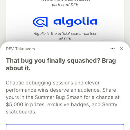
partner of DEV
Algolia is the official search partner
of DEV
DEV Takeovers
That bug you finally squashed? Brag
DEV Community
— A space to discuss and keep up software
about it.
development and manage your software career
Home
DEV Challenges
DEV++
Videos
Chaotic debugging sessions and clever
DEV Education Tracks
DEV Help
Advertise on DEV
performance wins deserve an audience. Share
Organization Accounts
DEV Showcase
About
Contact
yours in the Summer Bug Smash for a chance at
Free Postgres Database
DEV Shop
MLH
Code of Conduct
Privacy Policy
Terms of Use
$5,000 in prizes, exclusive badges, and Sentry
Built on
Forem
— the
open source
software that powers
DEV
skateboards.
and other inclusive communities.
Made with love and
Ruby on Rails
. DEV Community
©
2016 -
2026.