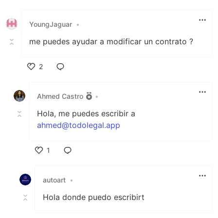
YoungJaguar
•
me puedes ayudar a modificar un contrato ?
2
Like
Ahmed Castro
•
Hola, me puedes escribir a
ahmed@todolegal.app
1
Like
autoart
•
Hola donde puedo escribirt