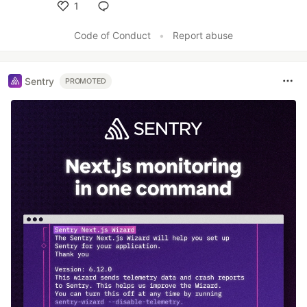
1
Like
Code of Conduct
•
Report abuse
Sentry
PROMOTED