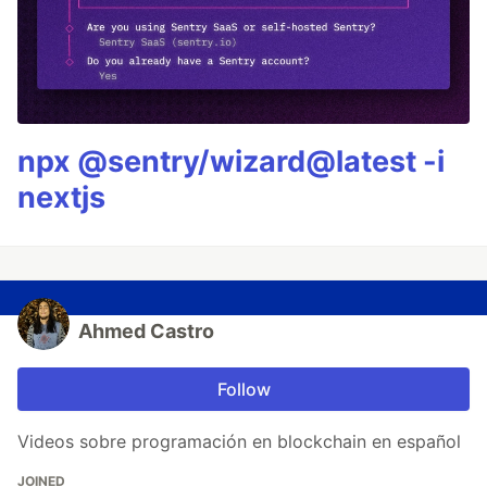
npx @sentry/wizard@latest -i
nextjs
Ahmed Castro
Follow
Videos sobre programación en blockchain en español
JOINED