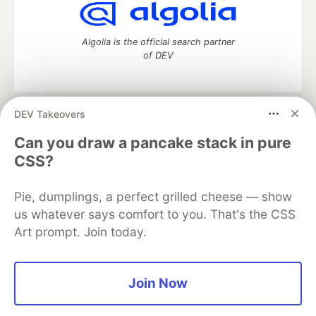
Algolia is the official search partner
of DEV
DEV Takeovers
DEV Community
— A space to discuss and keep up software
development and manage your software career
Can you draw a pancake stack in pure
Home
DEV Challenges
DEV++
Videos
CSS?
DEV Education Tracks
DEV Help
Advertise on DEV
Organization Accounts
DEV Showcase
About
Contact
Pie, dumplings, a perfect grilled cheese — show
Free Postgres Database
DEV Shop
MLH
Code of Conduct
Privacy Policy
Terms of Use
us whatever says comfort to you. That's the CSS
Built on
Forem
— the
open source
software that powers
DEV
Art prompt. Join today.
and other inclusive communities.
Made with love and
Ruby on Rails
. DEV Community
©
2016 -
2026.
Join Now