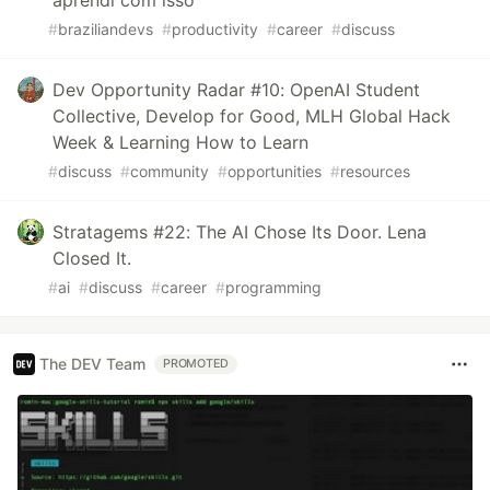
#
braziliandevs
#
productivity
#
career
#
discuss
Dev Opportunity Radar #10: OpenAI Student
Collective, Develop for Good, MLH Global Hack
Week & Learning How to Learn
#
discuss
#
community
#
opportunities
#
resources
Stratagems #22: The AI Chose Its Door. Lena
Closed It.
#
ai
#
discuss
#
career
#
programming
The DEV Team
PROMOTED