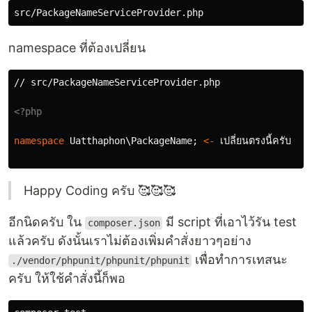
namespace ที่ต้องเปลี่ยน
// src/PackageNameServiceProvider.php

<?php
namespace
Uatthaphon\PackageName
;
<-
เปล
ยนตรงน
คร
บ
Happy Coding ครับ 🥰🥰🥰
อีกนิดครับ ใน
มี script ที่เอาไว้รัน test
composer.json
แล้วครับ ดังนั้นเราไม่ต้องเพิ่มคำสั่งยาวๆอย่าง
เพื่อทำการเทสนะ
./vendor/phpunit/phpunit/phpunit
ครับ ให้ใช้คำสั่งนี้ก็พอ