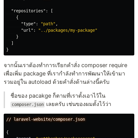
"repositories"
:
[
{
"type"
:
"path"
,
"url"
:
"../packages/my-package"
}
]
}
จากนั้นเราต้องทำการเรียกคำสั่ง composer require
เพื่อเพิ่ม package ที่เรากำลังทำการพัฒนาให้เข้ามา
รวมอยู่ใน autoload ด้วยคำสั่งด้านล่างนี้ครับ
ชื่อของ pacakge ก็ตามที่เราตั้งเอาไว้ใน
เลยครับ เช่นของผมตั้งไว้ว่า
composer.json
//
laravel-website/composer.json
{