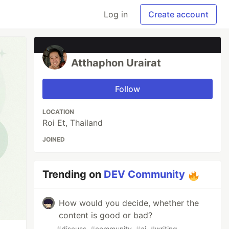
Log in
Create account
Atthaphon Urairat
Follow
LOCATION
Roi Et, Thailand
JOINED
Trending on
DEV Community
How would you decide, whether the
content is good or bad?
#
discuss
#
community
#
ai
#
writing