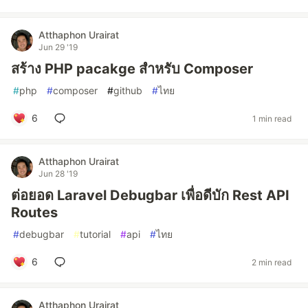
Atthaphon Urairat
Jun 29 '19
สร้าง PHP pacakge สำหรับ Composer
#
php
#
composer
#
github
#
ไทย
6
1 min read
Atthaphon Urairat
Jun 28 '19
ต่อยอด Laravel Debugbar เพื่อดีบัก Rest API
Routes
#
debugbar
#
tutorial
#
api
#
ไทย
6
2 min read
Atthaphon Urairat