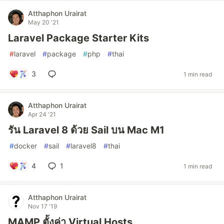
Atthaphon Urairat
May 20 '21
Laravel Package Starter Kits
#
laravel
#
package
#
php
#
thai
3
1 min read
Atthaphon Urairat
Apr 24 '21
รัน Laravel 8 ด้วย Sail บน Mac M1
#
docker
#
sail
#
laravel8
#
thai
4
1
1 min read
Atthaphon Urairat
Nov 17 '19
MAMP ตั้งค่า Virtual Hosts