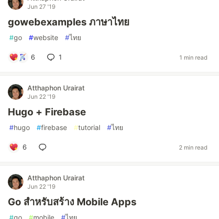
Jun 27 '19
gowebexamples ภาษาไทย
#
go
#
website
#
ไทย
6
1
1 min read
Atthaphon Urairat
Jun 22 '19
Hugo + Firebase
#
hugo
#
firebase
#
tutorial
#
ไทย
6
2 min read
Atthaphon Urairat
Jun 22 '19
Go สำหรับสร้าง Mobile Apps
#
go
#
mobile
#
ไทย