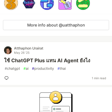
More info about @uatthaphon
Atthaphon Urairat
May 26 '25
ใช้ ChatGPT Plus แทน AI Agent ยังไง
#
chatgpt
#
ai
#
productivity
#
thai
1 min read