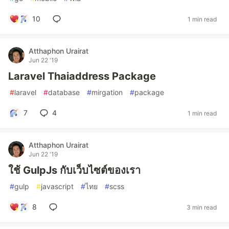
10
1 min read
Atthaphon Urairat
Jun 22 '19
Laravel Thaiaddress Package
#
laravel
#
database
#
mirgation
#
package
7
4
1 min read
Atthaphon Urairat
Jun 22 '19
ใช้ GulpJs กับเว็บไซต์ของเรา
#
gulp
#
javascript
#
ไทย
#
scss
8
3 min read