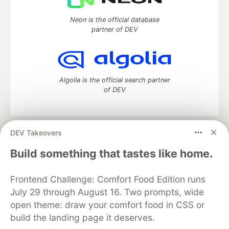
Neon is the official database
partner of DEV
Algolia is the official search partner
of DEV
DEV Takeovers
DEV Community
— A space to discuss and keep up software
development and manage your software career
Build something that tastes like home.
Home
DEV Challenges
DEV++
Videos
DEV Education Tracks
DEV Help
Advertise on DEV
Frontend Challenge: Comfort Food Edition runs
Organization Accounts
DEV Showcase
About
Contact
July 29 through August 16. Two prompts, wide
Free Postgres Database
DEV Shop
MLH
Code of Conduct
Privacy Policy
Terms of Use
open theme: draw your comfort food in CSS or
Built on
Forem
— the
open source
software that powers
DEV
build the landing page it deserves.
and other inclusive communities.