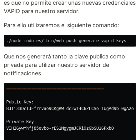
es que no permite crear unas nuevas credenciales
VAPID para nuestro servidor.
Para ello utilizaremos el siguiente comando:
Que nos generará tanto la clave pública como
privada para utilizar nuestro servidor de
notificaciones.
=======================================
Public Key:

BJIi33DcIJFfrrvao9CKgRW-dc2W14C6ZLCSoI1UgAd9b-0gA2odF4
Private Key:

VIH2GywYhfj85evbo-rES1MgygmJCRi9zGbSU16PxbQ
