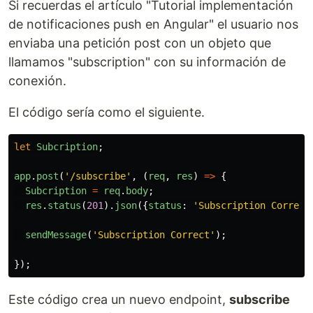
Si recuerdas el artículo "Tutorial implementación
de notificaciones push en Angular" el usuario nos
enviaba una petición post con un objeto que
llamamos "subscription" con su información de
conexión.
El código sería como el siguiente.
let
Subcription
;
app
.
post
(
'
/subscribe
'
,
(
req
,
res
)
=>
{
Subcription
=
req
.
body
;
res
.
status
(
201
).
json
({
status
:
'
Subscription Correct
sendMessage
(
'
Subscription Correct
'
);
});
Este código crea un nuevo endpoint,
subscribe