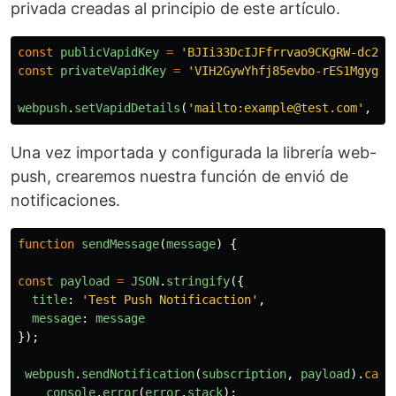
privada creadas al principio de este artículo.
const
publicVapidKey
=
'
BJIi33DcIJFfrrvao9CKgRW-dc2W1
const
privateVapidKey
=
'
VIH2GywYhfj85evbo-rES1MgygmJ
webpush
.
setVapidDetails
(
'
mailto:example@test.com
'
,
pu
Una vez importada y configurada la librería web-
push, crearemos nuestra función de envió de
notificaciones.
function
sendMessage
(
message
)
{
const
payload
=
JSON
.
stringify
({
title
:
'
Test Push Notificaction
'
,
message
:
message
});
webpush
.
sendNotification
(
subscription
,
payload
).
catc
console
.
error
(
error
.
stack
);