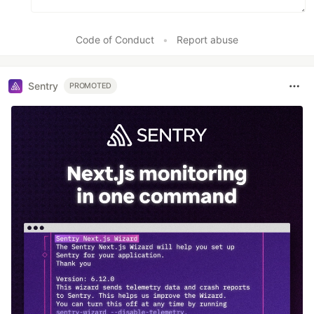
Code of Conduct
•
Report abuse
Sentry
PROMOTED