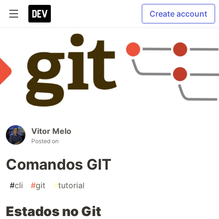
Create account
Vitor Melo
Posted on
Comandos GIT
#
cli
#
git
#
tutorial
Estados no Git