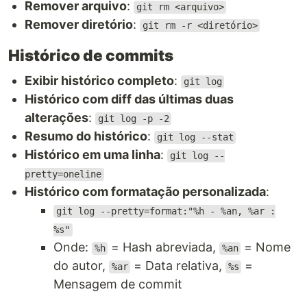
Remover arquivo
:
git rm <arquivo>
Remover diretório
:
git rm -r <diretório>
Histórico de commits
Exibir histórico completo
:
git log
Histórico com diff das últimas duas
alterações
:
git log -p -2
Resumo do histórico
:
git log --stat
Histórico em uma linha
:
git log --
pretty=oneline
Histórico com formatação personalizada
:
git log --pretty=format:"%h - %an, %ar :
%s"
Onde:
= Hash abreviada,
= Nome
%h
%an
do autor,
= Data relativa,
=
%ar
%s
Mensagem de commit