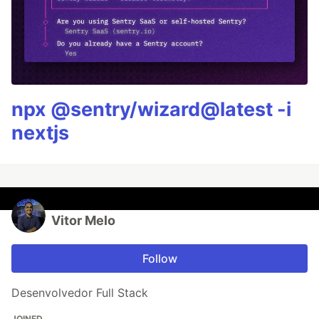
npx @sentry/wizard@latest -i
nextjs
Vitor Melo
Follow
Desenvolvedor Full Stack
JOINED