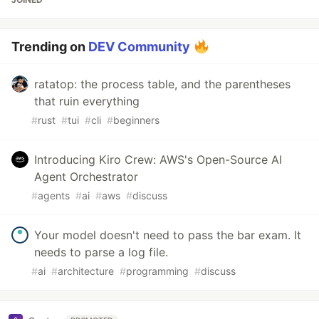
Trending on
DEV Community
ratatop: the process table, and the parentheses
that ruin everything
#
rust
#
tui
#
cli
#
beginners
Introducing Kiro Crew: AWS's Open-Source AI
Agent Orchestrator
#
agents
#
ai
#
aws
#
discuss
Your model doesn't need to pass the bar exam. It
needs to parse a log file.
#
ai
#
architecture
#
programming
#
discuss