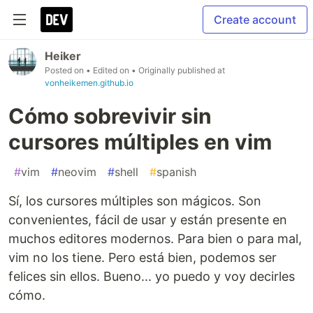
Create account
Heiker
Posted on
• Edited on
• Originally published at
vonheikemen.github.io
Cómo sobrevivir sin
cursores múltiples en vim
#
vim
#
neovim
#
shell
#
spanish
Sí, los cursores múltiples son mágicos. Son
convenientes, fácil de usar y están presente en
muchos editores modernos. Para bien o para mal,
vim no los tiene. Pero está bien, podemos ser
felices sin ellos. Bueno... yo puedo y voy decirles
cómo.