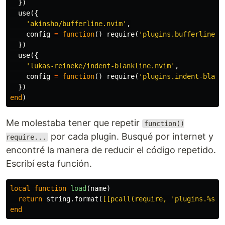
})
use
({
'akinsho/bufferline.nvim'
,
config
=
function
()
require
(
'plugins.bufferline'
)
})
use
({
'lukas-reineke/indent-blankline.nvim'
,
config
=
function
()
require
(
'plugins.indent-blank
})
end
)
Me molestaba tener que repetir
function()
por cada plugin. Busqué por internet y
require...
encontré la manera de reducir el código repetido.
Escribí esta función.
local
function
load
(
name
)
return
string.format
(
[[pcall(require, 'plugins.%s')
end