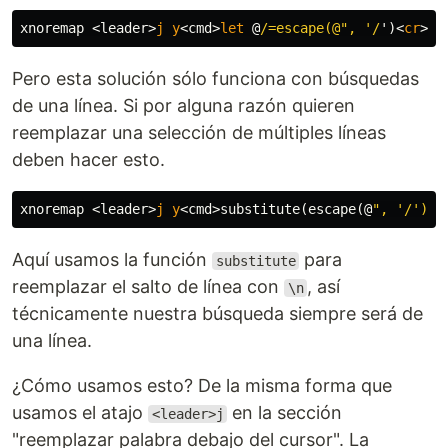
xnoremap 
<
leader
>
j
y
<
cmd
>
let
 @
/=escape(@", '/
'
)<
cr
>
Pero esta solución sólo funciona con búsquedas
de una línea. Si por alguna razón quieren
reemplazar una selección de múltiples líneas
deben hacer esto.
xnoremap 
<
leader
>
j
y
<
cmd
>
substitute
(
escape
(
@
", '/'), 
Aquí usamos la función
para
substitute
reemplazar el salto de línea con
, así
\n
técnicamente nuestra búsqueda siempre será de
una línea.
¿Cómo usamos esto? De la misma forma que
usamos el atajo
en la sección
<leader>j
"reemplazar palabra debajo del cursor". La