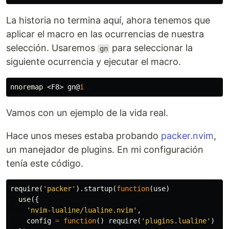
La historia no termina aquí, ahora tenemos que
aplicar el macro en las ocurrencias de nuestra
selección. Usaremos
para seleccionar la
gn
siguiente ocurrencia y ejecutar el macro.
nnoremap 
<
F8
>
 gn@
i
Vamos con un ejemplo de la vida real.
Hace unos meses estaba probando
packer.nvim
,
un manejador de plugins. En mi configuración
tenía este código.
require
(
'packer'
).
startup
(
function
(
use
)
use
({
'nvim-lualine/lualine.nvim'
,
config
=
function
()
require
(
'plugins.lualine'
)
en