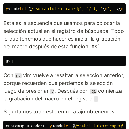
y
<
cmd
>
let
 @
/=substitute(escape(@", '/
'), '
\
n
', '
\\
n
',
Esta es la secuencia que usamos para colocar la
selección actual en el registro de búsqueda. Todo
lo que tenemos que hacer es iniciar la grabación
del macro después de esta función. Así.
Con
vim vuelve a resaltar la selección anterior,
gv
porque recuerden que perdemos la selección
luego de presionar
. Después con
comienza
y
qi
la grabación del macro en el registro
.
i
Si juntamos todo esto en un atajo obtenemos:
xnoremap 
<
leader
>
i
y
<
cmd
>
let
 @
/=substitute(escape(@",