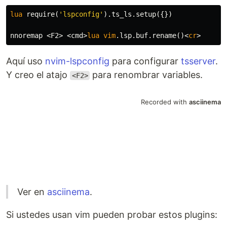
lua
 require
(
'lspconfig'
).
ts_ls
.
setup
({})
nnoremap 
<
F2
>
<
cmd
>
lua
vim
.
lsp
.
buf
.
rename
()<
cr
>
Aquí uso
nvim-lspconfig
para configurar
tsserver
.
Y creo el atajo
para renombrar variables.
<F2>
Ver en
asciinema
.
Si ustedes usan vim pueden probar estos plugins: