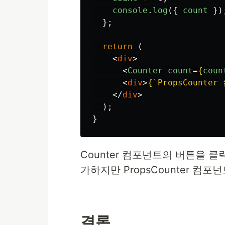
console
.
log
({
count
})
};
return 
(
<
div
>
<
Counter
count
=
{
coun
<
div
>
{
`PropsCounte
</
div
>
);
}
Counter 컴포넌트의 버튼을 클
가하지만 PropsCounter 컴
결론