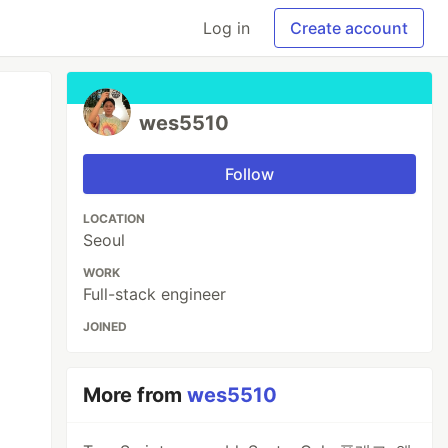
Log in
Create account
wes5510
Follow
LOCATION
Seoul
WORK
Full-stack engineer
JOINED
More from
wes5510