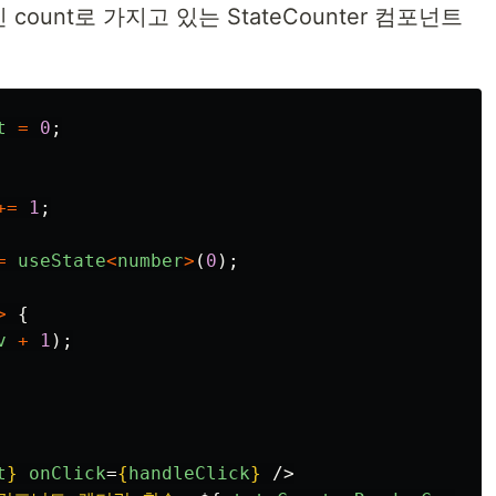
count로 가지고 있는 StateCounter 컴포넌트
t
=
0
;
+=
1
;
=
useState
<
number
>
(
0
);
>
{
v
+
1
);
t
}
onClick
=
{
handleClick
}
/>