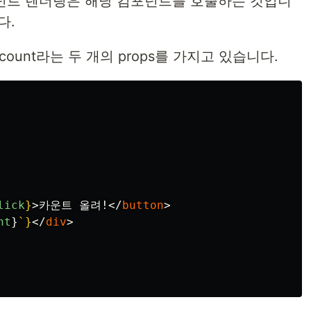
컴포넌트 렌더링은 해당 컴포넌트를 호출하는 것입니
다.
과 count라는 두 개의 props를 가지고 있습니다.
lick
}
>
카운트 올려!
</
button
>
nt
}
`
}
</
div
>