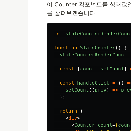
이 Counter 컴포넌트를 상태값인 
를 살펴보겠습니다.
let
stateCounterRenderCoun
function
StateCounter
()
{
stateCounterRenderCount
const
[
count
,
setCount
]
const
handleClick
=
()
=
setCount
((
prev
)
=>
pre
};
return 
(
<
div
>
<
Counter
count
=
{
coun