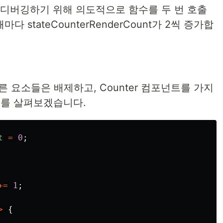
인지 디버깅하기 위해 의도적으로 함수를 두 번 호출
다 stateCounterRenderCount가 2씩 증가합
 요소들은 배제하고, Counter 컴포넌트를 가지
포넌트를 살펴보겠습니다.
t
=
0
;
+=
1
;
>
{