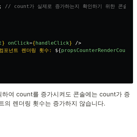
;
// count가 실제로 증가하는지 확인하기 위한 콘솔 로
t
}
onClick
=
{
handleClick
}
/>
r 컴포넌트 렌더링 횟수: 
${
propsCounterRenderCount
}
릭하여 count를 증가시켜도 콘솔에는 count가 증
포넌트의 렌더링 횟수는 증가하지 않습니다.