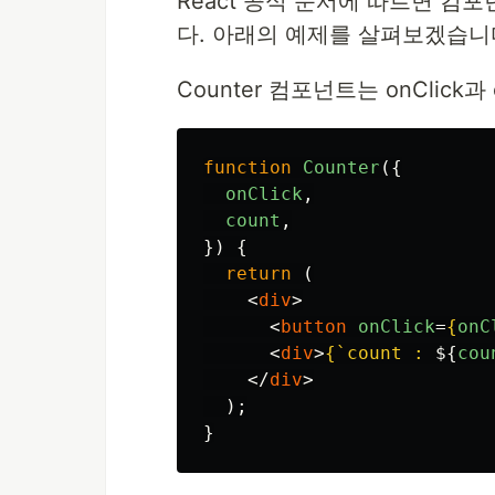
React 공식 문서에 따르면 
다. 아래의 예제를 살펴보겠습니
Counter 컴포넌트는 onClick
function
Counter
({
onClick
,
count
,
})
{
return 
(
<
div
>
<
button
onClick
=
{
onC
<
div
>
{
`count : 
${
cou
</
div
>
);
}