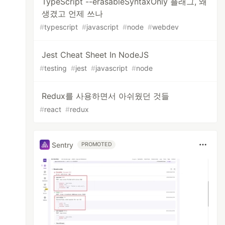
TypeScript --erasableSyntaxOnly 플래그, 왜
생겼고 언제 쓰나
#
typescript
#
javascript
#
node
#
webdev
Jest Cheat Sheet In NodeJS
#
testing
#
jest
#
javascript
#
node
Redux를 사용하면서 아쉬웠던 것들
#
react
#
redux
Sentry
PROMOTED