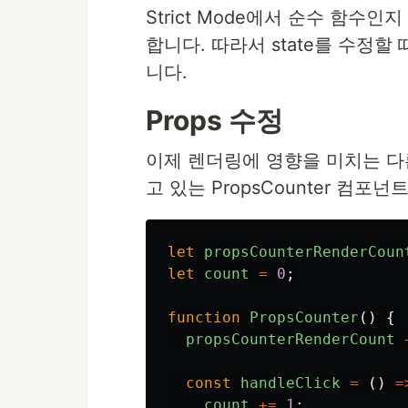
Strict Mode에서 순수 함수
합니다. 따라서 state를 수정할 때마
니다.
Props 수정
이제 렌더링에 영향을 미치는 다른
고 있는 PropsCounter 컴
let
propsCounterRenderCoun
let
count
=
0
;
function
PropsCounter
()
{
propsCounterRenderCount
const
handleClick
=
()
=
count
+=
1
;