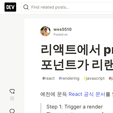
wes5510
Posted on
리액트에서 p
포넌트가 리랜
#
react
#
rendering
#
javascript
#
예전에 문득
React 공식 문서
를
Add
Step 1: Trigger a render
reaction