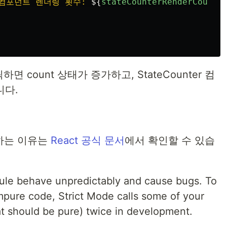
r 컴포넌트 렌더링 횟수: 
${
stateCounterRenderCount
}
면 count 상태가 증가하고, StateCounter 컴
니다.
하는 이유는
React 공식 문서
에서 확인할 수 있습
ule behave unpredictably and cause bugs. To
impure code, Strict Mode calls some of your
at should be pure) twice in development.