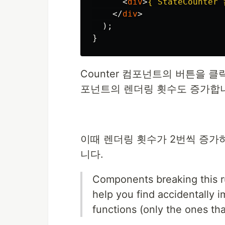
<
div
>
{
`StateCounte
</
div
>
);
}
Counter 컴포넌트의 버튼을 클릭하
포넌트의 렌더링 횟수도 증가합
이때 렌더링 횟수가 2번씩 증가
니다.
Components breaking this r
help you find accidentally 
functions (only the ones th