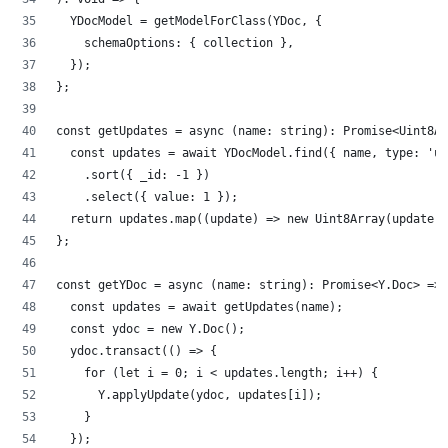
	YDocModel = getModelForClass(YDoc, {
		schemaOptions: { collection },
	});
};
const getUpdates = async (name: string): Promise<Uint8Ar
	const updates = await YDocModel.find({ name, type: 'u
		.sort({ _id: -1 })
		.select({ value: 1 });
	return updates.map((update) => new Uint8Array(update.
};
const getYDoc = async (name: string): Promise<Y.Doc> => 
	const updates = await getUpdates(name);
	const ydoc = new Y.Doc();
	ydoc.transact(() => {
		for (let i = 0; i < updates.length; i++) {
			Y.applyUpdate(ydoc, updates[i]);
		}
	});