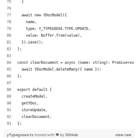
	}
	await new YDocModel({
		name,
		type: Y_TYPEGOOSE.TYPE.UPDATE,
		value: Buffer.from(value),
	}).save();
};
const clearDocument = async (name: string): Promise<void
	await YDocModel.deleteMany({ name });
};
export default {
	createModel,
	getYDoc,
	storeUpdate,
	clearDocument,
};
yTypegoose.ts
hosted with ❤ by
GitHub
view raw