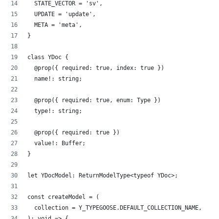
	STATE_VECTOR = 'sv',
	UPDATE = 'update',
	META = 'meta',
}
class YDoc {
	@prop({ required: true, index: true })
	name!: string;
	@prop({ required: true, enum: Type })
	type!: string;
	@prop({ required: true })
	value!: Buffer;
}
let YDocModel: ReturnModelType<typeof YDoc>;
const createModel = (
	collection = Y_TYPEGOOSE.DEFAULT_COLLECTION_NAME,
): void => {