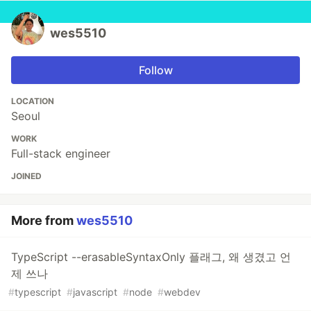
wes5510
Follow
LOCATION
Seoul
WORK
Full-stack engineer
JOINED
More from
wes5510
TypeScript --erasableSyntaxOnly 플래그, 왜 생겼고 언
제 쓰나
#
typescript
#
javascript
#
node
#
webdev