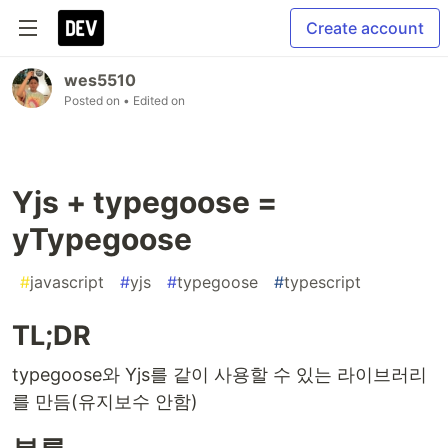
Create account
wes5510
Posted on
• Edited on
Yjs + typegoose =
yTypegoose
#
javascript
#
yjs
#
typegoose
#
typescript
TL;DR
typegoose와 Yjs를 같이 사용할 수 있는 라이브러리
를 만듬(유지보수 안함)