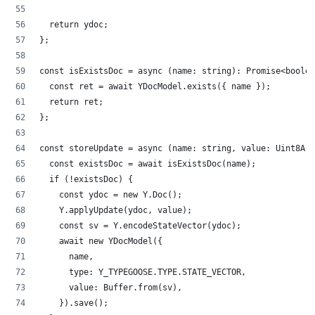
	return ydoc;
};
const isExistsDoc = async (name: string): Promise<boolea
	const ret = await YDocModel.exists({ name });
	return ret;
};
const storeUpdate = async (name: string, value: Uint8Arr
	const existsDoc = await isExistsDoc(name);
	if (!existsDoc) {
		const ydoc = new Y.Doc();
		Y.applyUpdate(ydoc, value);
		const sv = Y.encodeStateVector(ydoc);
		await new YDocModel({
			name,
			type: Y_TYPEGOOSE.TYPE.STATE_VECTOR,
			value: Buffer.from(sv),
		}).save();