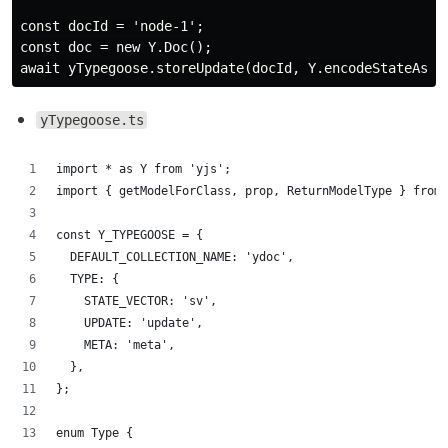
const docId = 'node-1';

const doc = new Y.Doc();

yTypegoose.ts
import * as Y from 'yjs';
import { getModelForClass, prop, ReturnModelType } from 
const Y_TYPEGOOSE = {
	DEFAULT_COLLECTION_NAME: 'ydoc',
	TYPE: {
		STATE_VECTOR: 'sv',
		UPDATE: 'update',
		META: 'meta',
	},
};
enum Type {