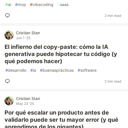
#
ai
#
mvp
#
vibecoding
#
saas
2 min read
Cristian Stan
Jun 1 '25
El infierno del copy-paste: cómo la IA
generativa puede hipotecar tu código (y
qué podemos hacer)
#
desarrollo
#
ia
#
buenasprácticas
#
software
2 min read
Cristian Stan
May 23 '25
Por qué escalar un producto antes de
validarlo puede ser tu mayor error (y qué
aprendimos de los gigantes)