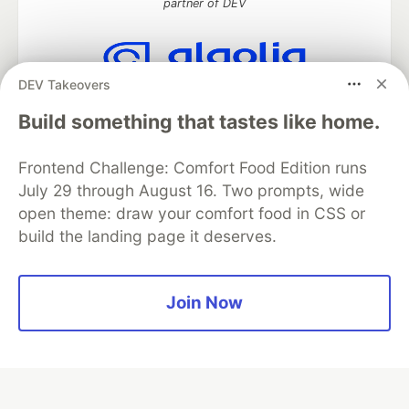
partner of DEV
DEV Takeovers
Algolia is the official search partner
of DEV
Build something that tastes like home.
Frontend Challenge: Comfort Food Edition runs
July 29 through August 16. Two prompts, wide
DEV Community
— A space to discuss and keep up software
open theme: draw your comfort food in CSS or
development and manage your software career
build the landing page it deserves.
Home
DEV Challenges
DEV++
Videos
DEV Education Tracks
DEV Help
Advertise on DEV
Organization Accounts
DEV Showcase
About
Contact
Free Postgres Database
DEV Shop
MLH
Join Now
Code of Conduct
Privacy Policy
Terms of Use
Built on
Forem
— the
open source
software that powers
DEV
and other inclusive communities.
Made with love and
Ruby on Rails
. DEV Community
©
2016 -
2026.