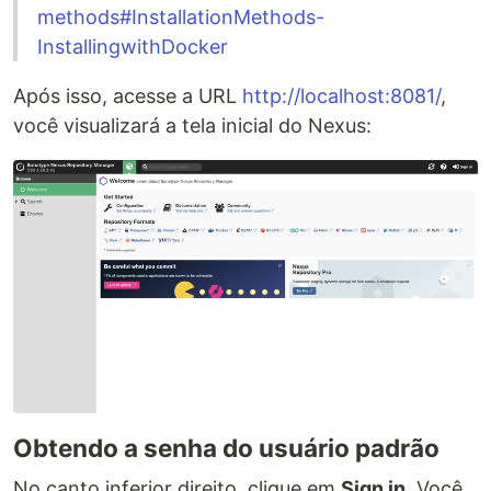
methods#InstallationMethods-
InstallingwithDocker
Após isso, acesse a URL
http://localhost:8081/
,
você visualizará a tela inicial do Nexus:
Obtendo a senha do usuário padrão
No canto inferior direito, clique em
Sign in
. Você