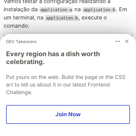
Vamos testar a configuração realizando a
instalação da
na
. Em
application-a
application-b
um terminal, na
, execute o
application-b
comando:
DEV Takeovers
Every region has a dish worth
$ 
npm 
install 
application-a

celebrating.
Put yours on the web. Build the page or the CSS
Aqui já conseguimos instalar aplicações em
art to tell us about it in our latest Frontend
outros projetos a partir do Nexus.
Challenge.
Agora, vamos instalar o
para testar se
axios
conseguimos instalar aplicações públicas, direto
Join Now
do registry do NPM: