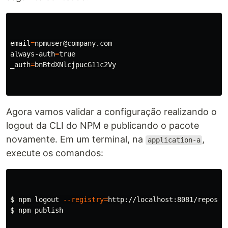
email
=
npmuser@company.com

always-auth
=
_auth
=
bnBtdXNlcjpucG11c2Vy

Agora vamos validar a configuração realizando o
logout da CLI do NPM e publicando o pacote
novamente. Em um terminal, na
,
application-a
execute os comandos:
$ 
npm 
logout
--registry
=
$ 
npm publish
