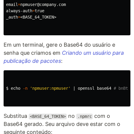
email
=
npmuser@company.com

always-auth
=
_auth
=
<BASE_64_TOKEN>

Em um terminal, gere o Base64 do usuário e
senha que criamos em
Criando um usuário para
publicação de pacotes
:
$ 
echo
-n
'npmuser:npmuser'
 | openssl 
base64
# bnBtdX
Substitua
no
com o
<BASE_64_TOKEN>
.npmrc
Base64 gerado. Seu arquivo deve estar com o
seguinte conteúdo: