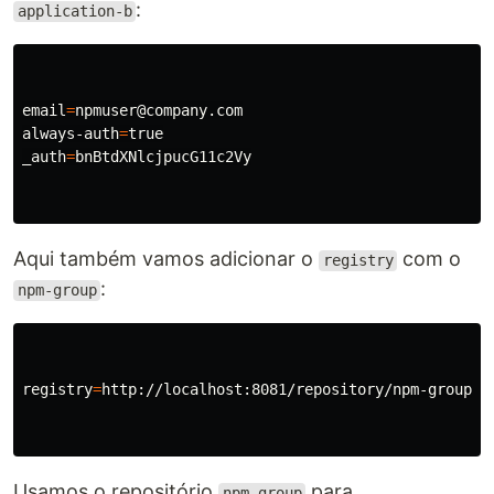
:
application-b
email
=
npmuser@company.com

always-auth
=
_auth
=
bnBtdXNlcjpucG11c2Vy

Aqui também vamos adicionar o
com o
registry
:
npm-group
registry
=
http://localhost:8081/repository/npm-group/

Usamos o repositório
para
npm-group