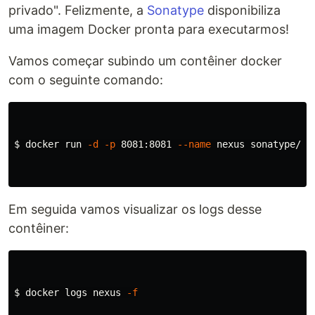
privado". Felizmente, a
Sonatype
disponibiliza
uma imagem Docker pronta para executarmos!
Vamos começar subindo um contêiner docker
com o seguinte comando:
$ 
docker run 
-d
-p
 8081:8081 
--name
 nexus sonatype/nex
Em seguida vamos visualizar os logs desse
contêiner:
$ 
docker logs nexus 
-f