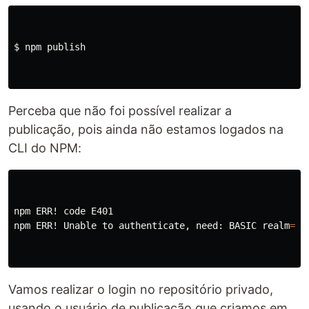
$ 
npm publish

Perceba que não foi possível realizar a
publicação, pois ainda não estamos logados na
CLI do NPM:
npm ERR! code E401

npm ERR! Unable to authenticate, need: BASIC 
realm
=
"S
Vamos realizar o login no repositório privado,
usando o usuário de publicação que criamos em