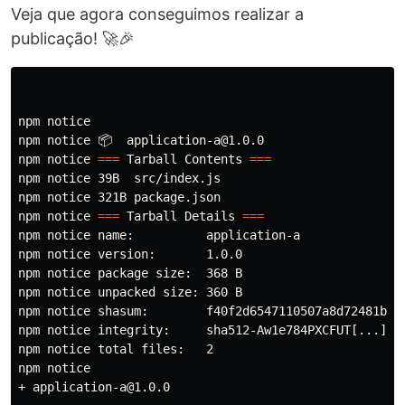
Veja que agora conseguimos realizar a
publicação! 🚀🎉
npm notice

npm notice 📦  application-a@1.0.0

npm notice 
===
 Tarball Contents 
===
npm notice 39B  src/index.js

npm notice 321B package.json

npm notice 
===
 Tarball Details 
===
npm notice name:          application-a

npm notice version:       1.0.0

npm notice package size:  368 B

npm notice unpacked size: 360 B

npm notice shasum:        f40f2d6547110507a8d72481be06
npm notice integrity:     sha512-Aw1e784PXCFUT[...]BQ
npm notice total files:   2

npm notice

+ application-a@1.0.0
