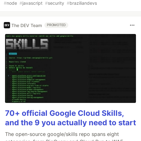
#
node
#
javascript
#
security
#
braziliandevs
The DEV Team
PROMOTED
70+ official Google Cloud Skills,
and the 9 you actually need to start
The open-source google/skills repo spans eight