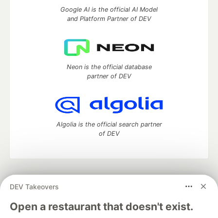
Google AI is the official AI Model
and Platform Partner of DEV
Neon is the official database
partner of DEV
Algolia is the official search partner
of DEV
DEV Community
— A space to discuss and keep up software
DEV Takeovers
development and manage your software career
Home
DEV Challenges
DEV++
Videos
Open a restaurant that doesn't exist.
DEV Education Tracks
DEV Help
Advertise on DEV