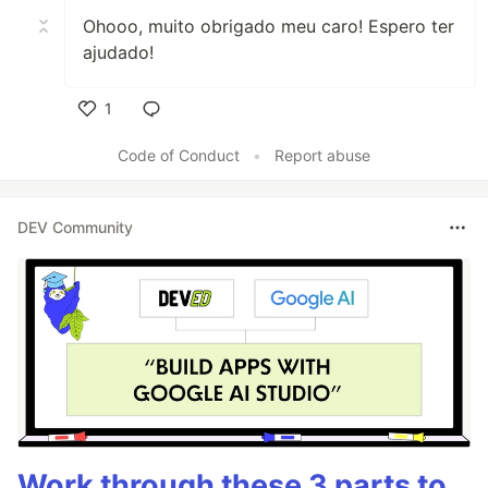
Ohooo, muito obrigado meu caro! Espero ter
ajudado!
1
Like
Code of Conduct
•
Report abuse
DEV Community
Work through these 3 parts to