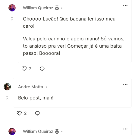
William Queiroz
•
Ohoooo Lucão! Que bacana ler isso meu
caro!
Valeu pelo carinho e apoio mano! Só vamos,
to ansioso pra ver! Começar já é uma baita
passo! Boooora!
2
Like
Andre Motta
•
Belo post, man!
2
Like
William Queiroz
•